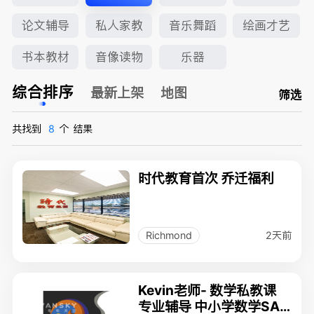
论文辅导
私人家教
音乐舞蹈
绘画才艺
书本教材
音像读物
乐器
综合排序
最新上架
地图
筛选
共找到
8
个
结果
时代教育首次 乔迁福利
2天前
Richmond
Kevin老师- 数学私教课
专业辅导 中小学数学SAT,