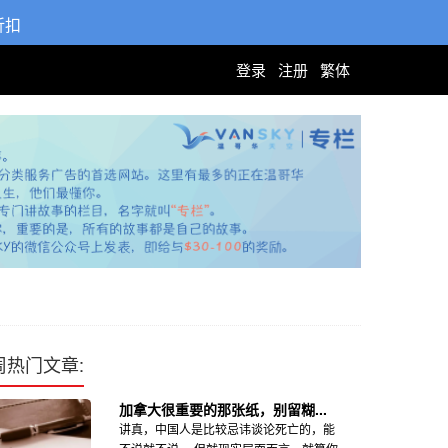
折扣
登录
注册
繁体
周热门文章:
加拿大很重要的那张纸，别留糊...
讲真，中国人是比较忌讳谈论死亡的，能