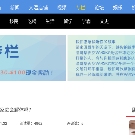
摘
新闻
大温店铺
视频
专栏
论坛
娱乐
游
移民
吃喝
生活
留学
学霸
文史
一
代 家庭会解体吗？
1:32
阅读量：4962
评论数：5