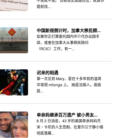
不说就不说。 但就现实层面而言，就算你
提前找...
中国新规倒计时，加拿大移民顾...
如果你正打算委托国内中介代办出国手
续，或者在加拿大从事移民顾问
（RCIC）工作，有一...
迟来的相遇
第一次见到 Mary，是在十多年前的温哥
华常规 milonga 上。 她是法国人。高挑
挺...
单亲妈继承百万遗产 被小男友...
8 月 2 日消息，43 岁的美国单亲妈妈杰
米・卡尼的人生悲剧，在爱尔兰宁静小镇
彻底落幕...