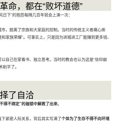
革命，都在“败坏道德”
风日下”的抱怨每隔几百年就会上演一次：
城市，脱离了宗族和大家庭的控制。当时的传统主义者痛心疾
孝道和家族荣耀”。可事实上，只是因为进城进工厂能赚到更多钱、
可以自己在家看书、独立思考。当时的教会也认为这是“信仰崩
术削平了。
择了自洽
不得不绑定”的枷锁中解救了出来
。
线下紧密人际关系，背后其实写满了
个体为了生存不得不向环境