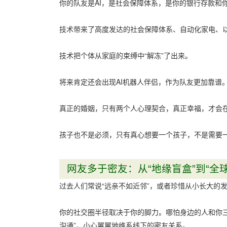
你的队友是AI，是社会保障体系，是你的银行存款和
技术带来了高度发达的社会保障体系、自动化家电、
技术把个体从家庭的束缚中“解冻”了出来。
将来肯定还会出现AI机器人伴侣，作为队友更加靠谱
真正的婚姻，只有两个人心理契合，真正幸福，才会
孩子也不是必须，只有真心想要一个孩子，不是需要
网友多于密友：从“地缘盲盒”到“全
过去人们常说“远亲不如近邻”，或者珍惜从小长大的
你的社交圈半径取决于你的脚力。哪怕身边的人和你
沟通”，小心翼翼地维系线下的密友关系。