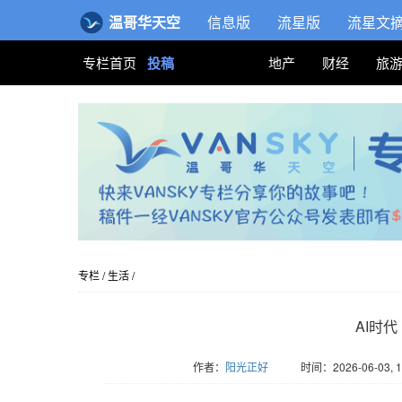
温哥华天空
信息版
流星版
流星文
专栏首页
投稿
地产
财经
旅
专栏
/
生活
/
AI时
作者：
阳光正好
时间：2026-06-03, 1
版权归Vansky所有，转载请标注链接。