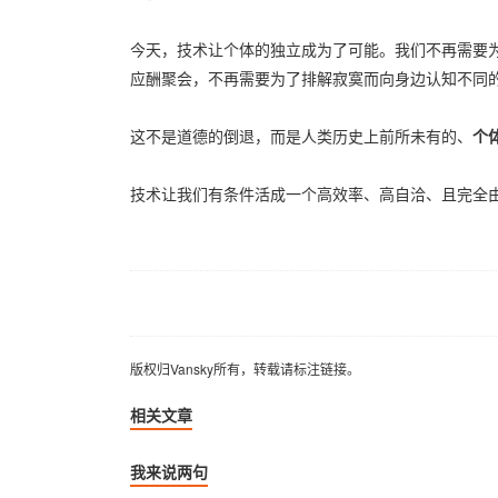
今天，技术让个体的独立成为了可能。我们不再需要
应酬聚会，不再需要为了排解寂寞而向身边认知不同
这不是道德的倒退，而是人类历史上前所未有的、
个
技术让我们有条件活成一个高效率、高自洽、且完全由
版权归Vansky所有，转载请标注链接。
版权归Vansky所有，转载请标注链接。
相关文章
我来说两句