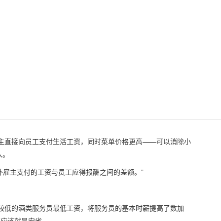
由雇主直接向员工支付生活工资，同时菜单价格更高——可以消除小
入。
弥补雇主支付的工资与员工应得报酬之间的差额。”
了较低的酒类服务员最低工资，将服务员的基本时薪提高了数加
那应该就是安省。