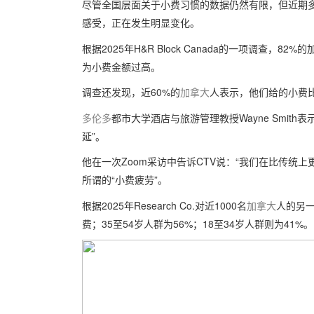
尽管全国层面关于小费习惯的数据仍然有限，但近期
感受，正在发生明显变化。
根据2025年H&R Block Canada的一项调查
为小费金额过高。
调查还发现，近60%的
加拿大
人表示，他们给的小费
多伦多
都市大学酒店与旅游管理教授Wayne Smit
延”。
他在一次Zoom采访中告诉CTV说：“我们在比传统
所谓的“小费疲劳”。
根据2025年Research Co.对近1000名
加拿大
人的另一
费；35至54岁人群为56%；18至34岁人群则为41%。