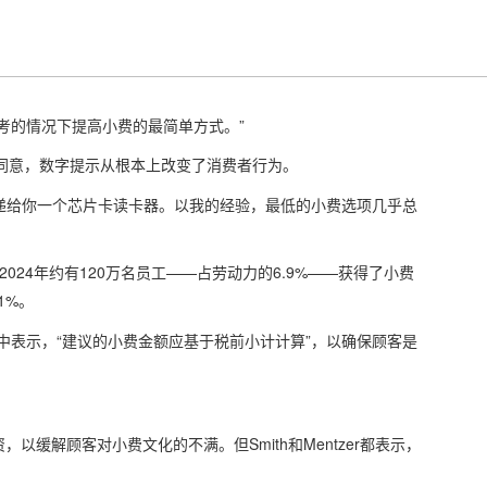
考的情况下提高小费的最简单方式。”
zer也同意，数字提示从根本上改变了消费者行为。
，都会递给你一个芯片卡读卡器。以我的经验，最低的小费选项几乎总
024年约有120万名员工——占劳动力的6.9%——获得了小费
1%。
TV的邮件中表示，“建议的小费金额应基于税前小计计算”，以确保顾客是
以缓解顾客对小费文化的不满。但Smith和Mentzer都表示，