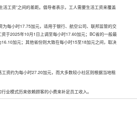
生活工资”之间的差距。倡导者表示，工人需要生活工资来覆盖
资为每小时17.75加元，适用于银行、航空公司、联邦监管的交
2025年10月1日上调至每小时17.60加元；BC省的一般最
克为16.10加元；其他省份则大致在每小时15至18加元之间，取决
算，GTA的生活工资约为每小时27.20加元，而大多数较小社区则根据当地租
和行业模式历来依赖顾客的小费来补足员工收入。