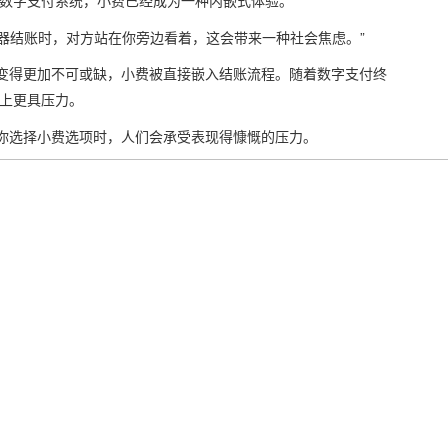
例的数字支付系统，小费已经成为一种内嵌式体验。
器结账时，对方站在你旁边看着，这会带来一种社会焦虑。”
s等外卖应用变得更加不可或缺，小费被直接嵌入结账流程。随着数字支付终
理上更具压力。
看着你选择小费选项时，人们会承受表现得慷慨的压力。