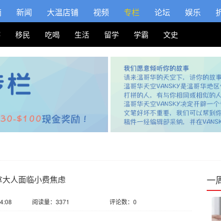
摘
新闻
大温店铺
视频
专栏
论坛
娱乐
游
移民
吃喝
生活
留学
学霸
文史
一
拿大人面临小费焦虑
4:08
阅读量：3371
评论数：0