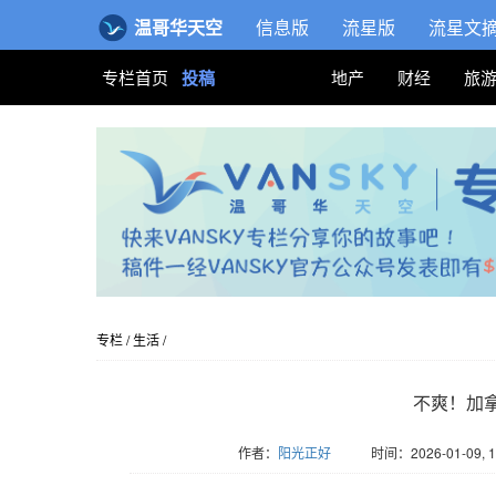
温哥华天空
信息版
流星版
流星文
专栏首页
投稿
地产
财经
旅
专栏
/
生活
/
不爽！加
作者：
阳光正好
时间：2026-01-09, 1
版权归Vansky所有，转载请标注链接。