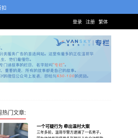
折扣
登录
注册
繁体
周热门文章:
一个可疑行为 牵出温村大案
三年多前，温哥华警方逮捕了一名男子，