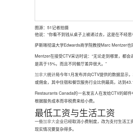
图源：51记者拍摄
他说：“你看不到钱从桌子上被递过去，这是在不经思
萨斯喀彻温大学Edwards商学院教授Marc Ment
Mentzer在接受CTV采访时说：“无论走到哪里
是高于15%，而且不同餐厅差异很大。”
加拿大
统计局今年1月发布并向CTV提供的数据显示，2
或佣金，其中住宿和餐饮服务行业比例最高，达到43.
Restaurants Canada的一名发言人在发给C
根据服务成本而非税费来给小费。
最低工资与生活工资
一些
加拿大
企业已经取消小费制度，改为支付生活工资，
现实情况要复杂得多。