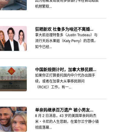
因为他被发现使用多张银行卡在自动取款
机频繁取...
狂晒新欢 杜鲁多为啥还不离婚...
拿大前总理特鲁多（Justin Trudeau）与
流行天后水果姐（Katy Perry）的恋情，
如今已经...
中国新规倒计时，加拿大移民顾...
如果你正打算委托国内中介代办出国手
续，或者在加拿大从事移民顾问
（RCIC）工作，有一...
单亲妈继承百万遗产 被小男友...
8 月 2 日消息，43 岁的美国单亲妈妈杰
米・卡尼的人生悲剧，在爱尔兰宁静小镇
彻底落幕...