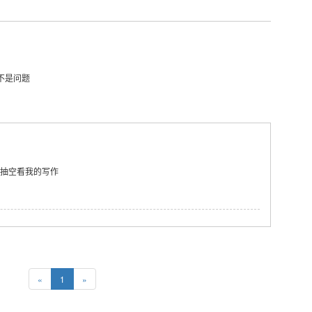
不是问题
抽空看我的写作
«
1
»