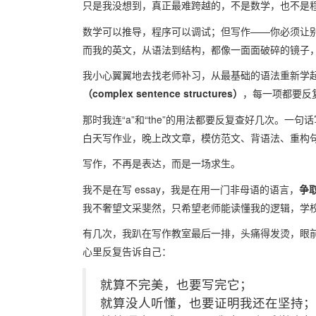
只是我没想到，真正最难跨越的，不是数学，也不是
数学可以推导，程序可以调试；但写作——你必须让
而我的英文，从语法到结构，都像一面面破碎的镜子，
我小心翼翼地去找老师补习，从最基础的语法重新学
（complex sentence structures）
，每一项都要反
那时我连“a”和“the”的用法都要反复查好几次。一
白天写作业，晚上改文章，模仿范文、背语法、重构
写作，不再是表达，而是一场求生。
我不是在写 essay，我是在用一门非母语的语言，
争
我不奢望文采斐然，只希望老师能读懂我的逻辑，学
有几次，我趴在写作教室最后一排，头痛得发烫，眼
心里反复告诉自己：
就算不完美，也要写完它；
就算没人听懂，也要证明我还在坚持；