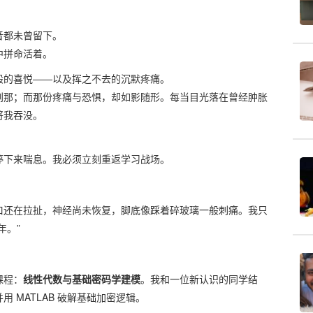
音都未曾留下。
中拼命活着。
般的喜悦——以及挥之不去的沉默疼痛。
刹那；而那份疼痛与恐惧，却如影随形。每当目光落在曾经肿胀
将我吞没。
停下来喘息。我必须立刻重返学习战场。
口还在拉扯，神经尚未恢复，脚底像踩着碎玻璃一般刺痛。我只
年。”
课程：
线性代数与基础密码学建模
。我和一位新认识的同学结
 MATLAB 破解基础加密逻辑。