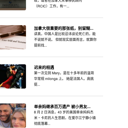
续，或者在加拿大从事移民顾问
（RCIC）工作，有一...
加拿大很重要的那张纸，别留糊...
讲真，中国人是比较忌讳谈论死亡的，能
不说就不说。 但就现实层面而言，就算你
提前找...
迟来的相遇
第一次见到 Mary，是在十多年前的温哥
华常规 milonga 上。 她是法国人。高挑
挺...
单亲妈继承百万遗产 被小男友...
8 月 2 日消息，43 岁的美国单亲妈妈杰
米・卡尼的人生悲剧，在爱尔兰宁静小镇
彻底落幕...