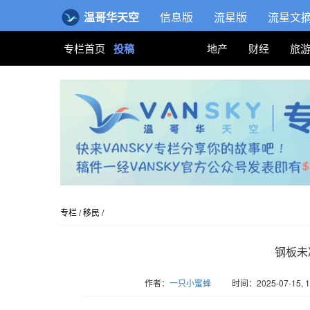
温哥华天空
信息版
流星版
流星文
专栏首页
投稿
地产
财经
旅
专栏
/
移民
/
钢板未
作者：
一只小蜜蜂
时间：2025-07-15, 1
版权归Vansky所有，转载请标注链接。