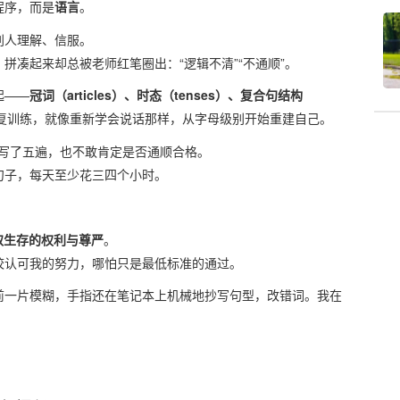
程序，而是
语言
。
别人理解、信服。
拼凑起来却总被老师红笔圈出：“逻辑不清”“不通顺”。
起——
冠词（articles）、时态（tenses）、复合句结构
复训练，就像重新学会说话那样，从字母级别开始重建自己。
句话写了五遍，也不敢肯定是否通顺合格。
句子，每天至少花三四个小时。
取生存的权利与尊严
。
校认可我的努力，哪怕只是最低标准的通过。
前一片模糊，手指还在笔记本上机械地抄写句型，改错词。我在