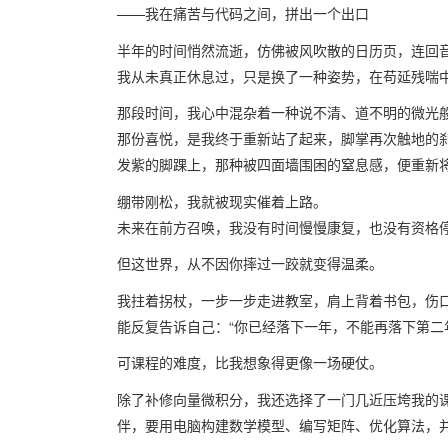
——我在痛苦与代码之间，拼出一个出口
半年的时间悄然流逝，仿佛被风吹散的日历页，连回
我从未真正休息过，只是换了一种姿势，在苟延残喘
那段时间，我心中混杂着一种说不清、道不明的微光
那份喜悦，是我终于重新站了起来，脚掌再次触地的
发紫的脚踝上，那种被四面墙围困的窒息感，便重新
绷带刚松，我就被现实催着上路。
未来在前方召唤，我没有时间慢慢康复，也没有资格
但这世界，从不因你摔过一跤就变得温柔。
我拄着拐杖，一步一步走进教室，肩上背着书包，伤
能反复告诉自己：“你已经落下一年，不能再落下第二
可课程的难度，比我想象得更像一场硬仗。
除了补修向量微积分，我还选择了一门几近压垮我的
伴，要用电脑构建数学模型、编写矩阵、优化算法，并用