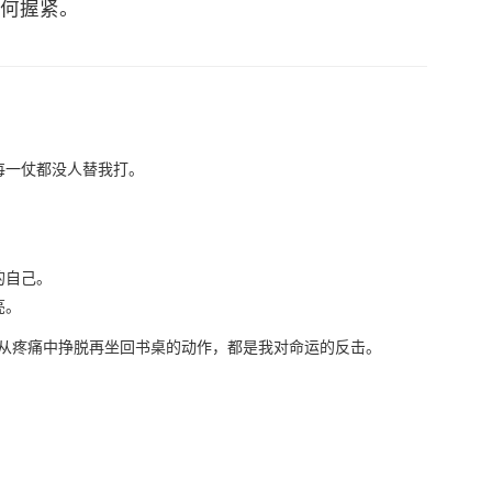
何握紧。
每一仗都没人替我打。
的自己。
亮。
、每一次从疼痛中挣脱再坐回书桌的动作，都是我对命运的反击。