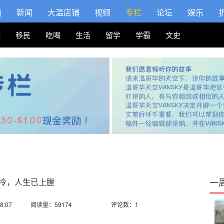
摘
新闻
大温店铺
视频
专栏
论坛
娱乐
游
移民
吃喝
生活
留学
学霸
文史
一
冷，人生已上膛
8:07
阅读量：59174
评论数：1