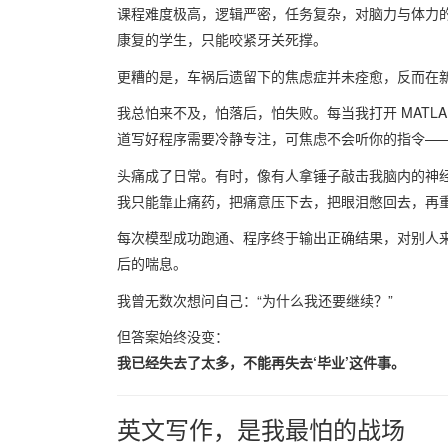
课程难度极高，逻辑严密，任务复杂，对脑力与体力
康复的学生，只能咬紧牙关死撑。
更糟的是，车祸后遗留下的焦虑症并未痊愈，反而在
我总怕来不及，怕落后，怕失败。每当我打开 MATL
道写好程序需要冷静专注，可焦虑不会听你的指令—
头痛成了日常。有时，像有人拿锤子敲击我脑内的神
我只能靠止痛药，把痛意压下去，把眼泪憋回去，再
每次模型成功跑通、程序终于输出正确结果，对别人
后的喘息。
我曾无数次想问自己：“为什么我还要继续？”
但答案始终没变：
我已经失去了太多，不能再失去‘毕业’这件事。
英文写作，是我最怕的战场