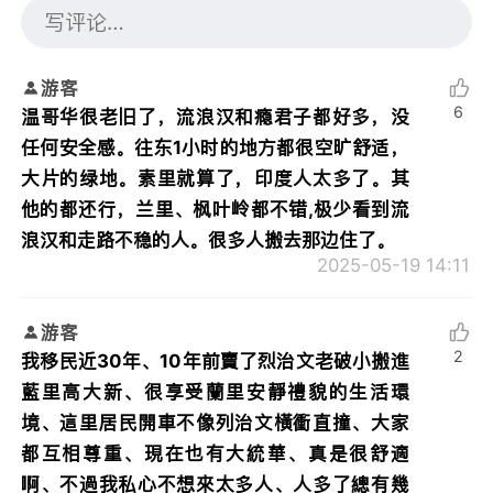
游客
6
温哥华很老旧了，流浪汉和瘾君子都好多，没
任何安全感。往东1小时的地方都很空旷舒适，
大片的绿地。素里就算了，印度人太多了。其
他的都还行，兰里、枫叶岭都不错,极少看到流
浪汉和走路不稳的人。很多人搬去那边住了。
2025-05-19 14:11
游客
2
我移民近30年、10年前賣了烈治文老破小搬進
藍里高大新、很享受蘭里安靜禮貌的生活環
境、這里居民開車不像列治文橫衝直撞、大家
都互相尊重、現在也有大統華、真是很舒適
啊、不過我私心不想來太多人、人多了總有幾