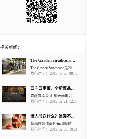
相关新闻：
The Garden Strathcona 植物园与咖啡的融合
The Garden Strathcona是2018年9月开始营业的，位置坐落在East Has...
发布时间： 2019-03-20, 09:42
云庄云南菜，全新菜品，美味可口！
雲莊雲南菜 汇聚天南地北鲜香辣甜 取其精华 还原雲南本味 当四季只剩...
发布时间： 2019-02-21, 12:37
情人节送什么？浪漫不失优雅！Heinz Ketchup Caviar 茄汁魚子醬
番茄醬製造商Heinz剛剛將 fancy ketchup 這個詞放上一個全新的高度。很多朋友...
发布时间： 2019-02-08, 10:51