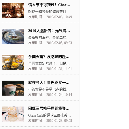
情人节不可错过！Chocolate Cave Buffet 巧克力山洞自助餐
想找一種獨特的體驗來打動你心儀的人？在Fairmont Hotel Vancouver的No...
发布时间： 2019-02-08, 10:49
2019大温新店：元气海鲜蒸锅料理来了
最新鲜的海鲜，最简单的料理方式--蒸，就可以获得海鲜最新鲜最棒的口感。 元气海鲜蒸锅料理主打用...
发布时间： 2019-02-05, 09:23
芋圆火锅？没吃过的赶紧去试试
芋圆你肯定吃过了。但是这么大的火锅里面全是toppings，你试过没？每一口都是满足啊。 他们装芋...
发布时间： 2019-01-31, 11:01
就在今天！星巴克买一送一happy hour
不管你是不是星巴克的粉丝，买一送一的活动怎么能错过？ 约上闺蜜好友走起！ 1月24日下午3点...
发布时间： 2019-01-24, 10:14
网红三层梳乎厘即将登陆大温
Gram Cafe的超软三层梳芙厘在香港和泰国都有店。 前段时间还看到抖音的筒子们都去吃呢！ 可...
发布时间： 2019-01-23, 09:58