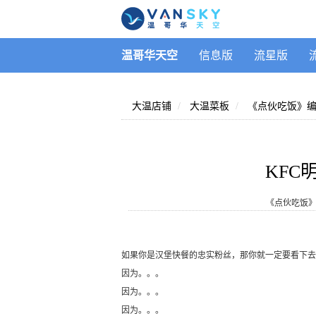
温哥华天空
信息版
流星版
大温店铺
大温菜板
《点伙吃饭》
KFC
《点伙吃饭
如果你是汉堡快餐的忠实粉丝，那你就一定要看下去
因为。。。
因为。。。
因为。。。