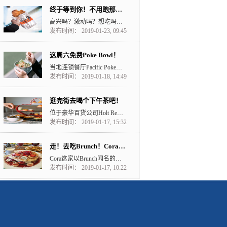
终于等到你！不用跑那么远吃鸡排了！
高兴吗？激动吗？想吃吗？ 住在downtown的小伙伴们要沸腾了。 大家对Richmond的台湾...
发布时间： 2019-01-23, 09:45
这周六免费Poke Bowl！
当地连锁餐厅Pacific Poke即将在温哥华市中心开新店。 Pacific Poke将于1月1...
发布时间： 2019-01-18, 14:49
逛完街去喝个下午茶吧！
位于豪华百货公司Holt Renfrew的ColetteGrandCafé咖啡厅以法国...
发布时间： 2019-01-17, 15:32
走！去吃Brunch！Cora在Surrey开业
Cora这家以Brunch闻名的餐厅要在素里开业了！ 加拿大早餐连锁店来自蒙特利尔的Saint-L...
发布时间： 2019-01-17, 10:22