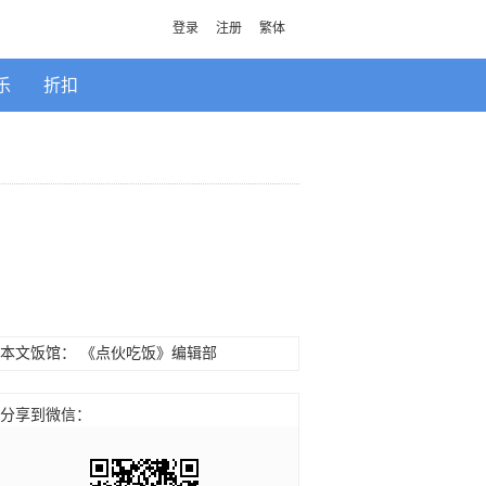
登录
注册
繁体
乐
折扣
本文饭馆：
《点伙吃饭》编辑部
分享到微信：