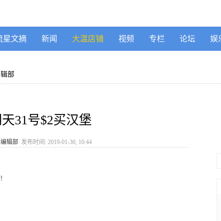
流星文摘
新闻
大温店铺
视频
专栏
论坛
娱
编辑部
明天31号$2买汉堡
》编辑部
发布时间: 2019-01-30, 10:44
！