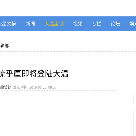
流星文摘
新闻
大温店铺
视频
专栏
论坛
娱
编辑部
梳乎厘即将登陆大温
》编辑部
发布时间: 2019-01-23, 09:58