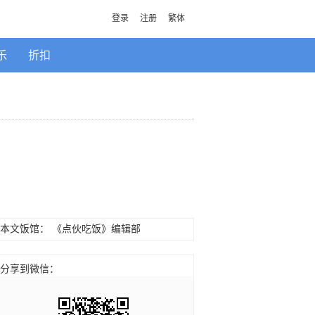
登录
注册
繁体
乐
折扣
本文饭馆：
《点伙吃饭》编辑部
分享到微信：