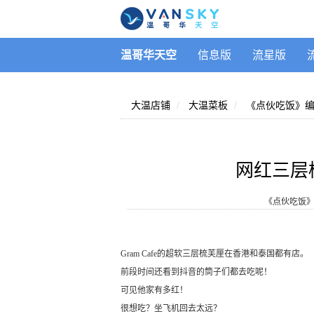
温哥华天空
信息版
流星版
大温店铺
大温菜板
《点伙吃饭》
网红三层
《点伙吃饭
Gram Cafe的超软三层梳芙厘在香港和泰国都有店。
前段时间还看到抖音的筒子们都去吃呢！
可见他家有多红！
很想吃？坐飞机回去太远？