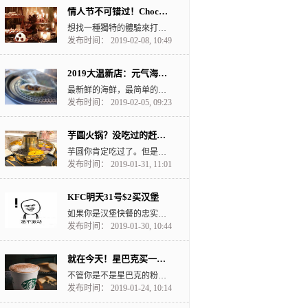
情人节不可错过！Chocolate Cave Buffet 巧克力山洞自助餐
想找一種獨特的體驗來打動你心儀的人？在Fairmont Hotel Vancouver的No...
发布时间： 2019-02-08, 10:49
2019大温新店：元气海鲜蒸锅料理来了
最新鲜的海鲜，最简单的料理方式--蒸，就可以获得海鲜最新鲜最棒的口感。 元气海鲜蒸锅料理主打用...
发布时间： 2019-02-05, 09:23
芋圆火锅？没吃过的赶紧去试试
芋圆你肯定吃过了。但是这么大的火锅里面全是toppings，你试过没？每一口都是满足啊。 他们装芋...
发布时间： 2019-01-31, 11:01
KFC明天31号$2买汉堡
如果你是汉堡快餐的忠实粉丝，那你就一定要看下去！ 因为。。。 因为。。。 因为。。。 明天在...
发布时间： 2019-01-30, 10:44
就在今天！星巴克买一送一happy hour
不管你是不是星巴克的粉丝，买一送一的活动怎么能错过？ 约上闺蜜好友走起！ 1月24日下午3点...
发布时间： 2019-01-24, 10:14