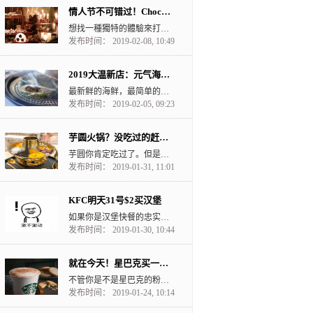
情人节不可错过！Chocolate Cave Buffet 巧克力山洞自助餐
想找一種獨特的體驗來打動你心儀的人？在Fairmont Hotel Vancouver的No...
发布时间： 2019-02-08, 10:49
2019大温新店：元气海鲜蒸锅料理来了
最新鲜的海鲜，最简单的料理方式--蒸，就可以获得海鲜最新鲜最棒的口感。 元气海鲜蒸锅料理主打用...
发布时间： 2019-02-05, 09:23
芋圆火锅？没吃过的赶紧去试试
芋圆你肯定吃过了。但是这么大的火锅里面全是toppings，你试过没？每一口都是满足啊。 他们装芋...
发布时间： 2019-01-31, 11:01
KFC明天31号$2买汉堡
如果你是汉堡快餐的忠实粉丝，那你就一定要看下去！ 因为。。。 因为。。。 因为。。。 明天在...
发布时间： 2019-01-30, 10:44
就在今天！星巴克买一送一happy hour
不管你是不是星巴克的粉丝，买一送一的活动怎么能错过？ 约上闺蜜好友走起！ 1月24日下午3点...
发布时间： 2019-01-24, 10:14