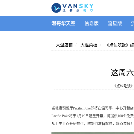
温哥华天空
信息版
流星版
大温店铺
大温菜板
《点伙吃饭》
这周六免
《点伙吃饭
当地连锁餐厅Pacific Poke即将在温哥华市中心开新
Pacific Poke将于1月19日隆重开幕，将提供100个免费的
从上午11点开始提供，吃货们准备就绪，踩点恭候！