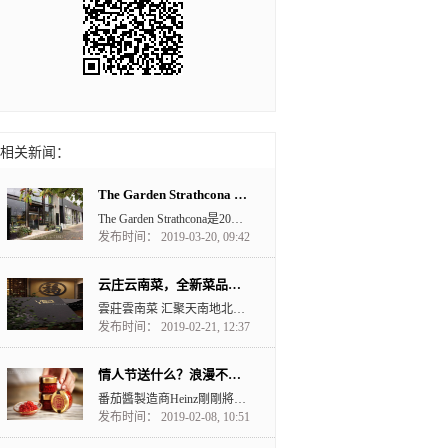
相关新闻：
The Garden Strathcona 植物园与咖啡的融合
The Garden Strathcona是2018年9月开始营业的，位置坐落在East Has...
发布时间： 2019-03-20, 09:42
云庄云南菜，全新菜品，美味可口！
雲莊雲南菜 汇聚天南地北鲜香辣甜 取其精华 还原雲南本味 当四季只剩...
发布时间： 2019-02-21, 12:37
情人节送什么？浪漫不失优雅！Heinz Ketchup Caviar 茄汁魚子醬
番茄醬製造商Heinz剛剛將 fancy ketchup 這個詞放上一個全新的高度。很多朋友...
发布时间： 2019-02-08, 10:51