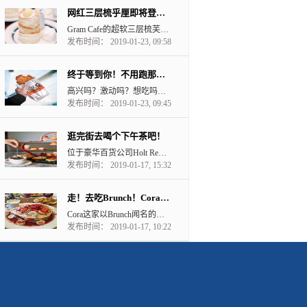
网红三层梳乎厘即将登陆大温
Gram Cafe的超软三层梳芙厘在香港和泰国都有店。 前段时间还看到抖音的筒子们都去吃呢！ 可...
发布时间： 2019-01-23, 09:58
终于等到你！不用跑那么远吃鸡排了！
高兴吗？激动吗？想吃吗？ 住在downtown的小伙伴们要沸腾了。 大家对Richmond的台湾...
发布时间： 2019-01-23, 09:45
逛完街去喝个下午茶吧！
位于豪华百货公司Holt Renfrew的ColetteGrandCafé咖啡厅以法国...
发布时间： 2019-01-17, 15:32
走！去吃Brunch！Cora在Surrey开业
Cora这家以Brunch闻名的餐厅要在素里开业了！ 加拿大早餐连锁店来自蒙特利尔的Saint-L...
发布时间： 2019-01-17, 10:22