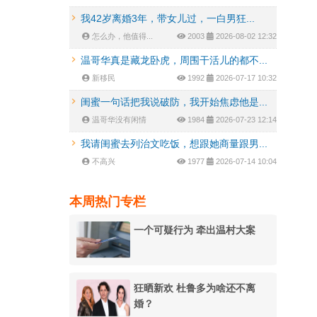
我42岁离婚3年，带女儿过，一白男狂...
怎么办，他值得...
2003
2026-08-02 12:32
温哥华真是藏龙卧虎，周围干活儿的都不...
新移民
1992
2026-07-17 10:32
闺蜜一句话把我说破防，我开始焦虑他是...
温哥华没有闲情
1984
2026-07-23 12:14
我请闺蜜去列治文吃饭，想跟她商量跟男...
不高兴
1977
2026-07-14 10:04
本周热门专栏
一个可疑行为 牵出温村大案
狂晒新欢 杜鲁多为啥还不离
婚？