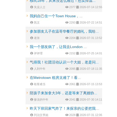
移民18年，从来没这么难过！想卖掉温...
失业人士
2377
2026-07-14 12:55
我妈自己住一个Town House，...
凯文
2293
2026-07-22 14:51
参加朋友儿子在温哥华餐厅的婚礼，我给...
老张
2204
2026-07-31 13:52
我一个朋友病了，让我去London ...
评评理
2152
2026-07-25 14:01
气得我！社团活动认识一个大姐，老是问...
人到中年
2095
2026-07-18 11:35
在Metrotown 租房太难了！看...
租客难当
2061
2026-07-15 13:53
陪孩子来加拿大3年，还是等来了离婚协...
惨淡的中年
2041
2026-07-30 14:11
昨天下班回家气炸了！来探亲的公婆把我...
列治文李姐
2028
2026-07-31 12:06