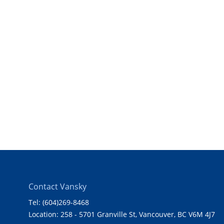
Contact Vansky
Tel: (604)269-8468
Location: 258 - 5701 Granville St, Vancouver, BC V6M 4J7