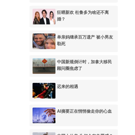
狂晒新欢 杜鲁多为啥还不离
婚？
单亲妈继承百万遗产 被小男友
勒死
中国新规倒计时，加拿大移民
顾问圈焦虑了
迟来的相遇
AI摘要正在悄悄偷走你的心血