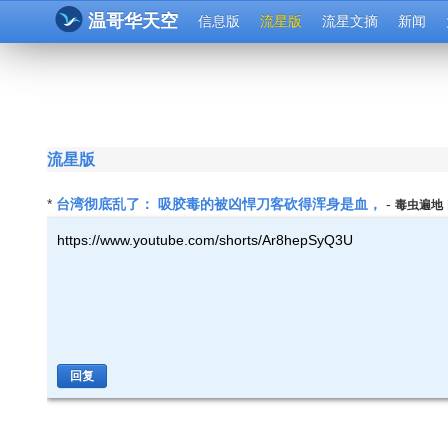
温哥华天空
信息版
流星版
流星文摘
新闻
流星版
台湾彻底乱了： 吸胶毒的被凶悍刀客砍得浑身是血，
*
-
毒虫遍地
https://www.youtube.com/shorts/Ar8hepSyQ3U
回复