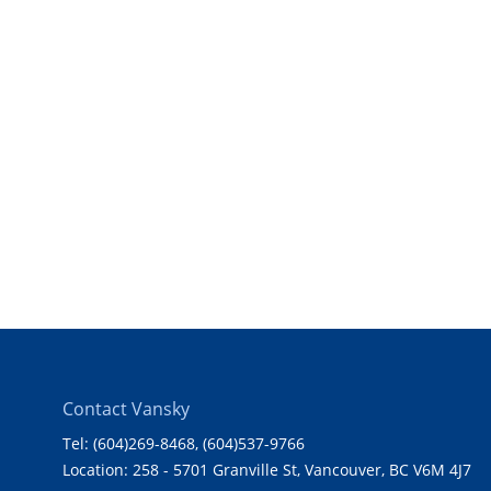
Contact Vansky
Tel: (604)269-8468
, (604)537-9766
Location: 258 - 5701 Granville St, Vancouver, BC V6M 4J7