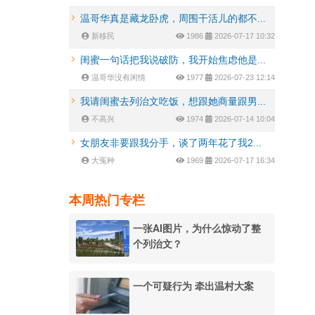
温哥华真是藏龙卧虎，周围干活儿的都不...
新移民
1986
2026-07-17 10:32
闺蜜一句话把我说破防，我开始焦虑他是...
温哥华没有闲情
1977
2026-07-23 12:14
我请闺蜜去列治文吃饭，想跟她商量跟男...
不高兴
1974
2026-07-14 10:04
女朋友非要跟我分手，谈了两年花了我2...
大冤种
1969
2026-07-17 16:34
本周热门专栏
一张AI图片，为什么惊动了整
个列治文？
一个可疑行为 牵出温村大案