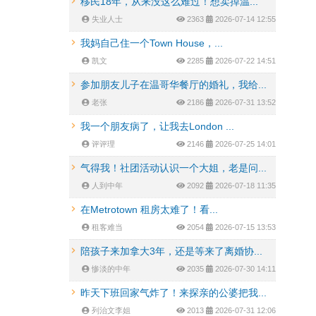
移民18年，从来没这么难过！想卖掉温...
失业人士
2363
2026-07-14 12:55
我妈自己住一个Town House，...
凯文
2285
2026-07-22 14:51
参加朋友儿子在温哥华餐厅的婚礼，我给...
老张
2186
2026-07-31 13:52
我一个朋友病了，让我去London ...
评评理
2146
2026-07-25 14:01
气得我！社团活动认识一个大姐，老是问...
人到中年
2092
2026-07-18 11:35
在Metrotown 租房太难了！看...
租客难当
2054
2026-07-15 13:53
陪孩子来加拿大3年，还是等来了离婚协...
惨淡的中年
2035
2026-07-30 14:11
昨天下班回家气炸了！来探亲的公婆把我...
列治文李姐
2013
2026-07-31 12:06