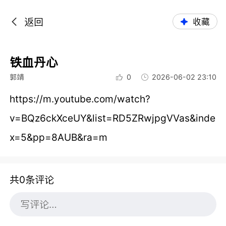
返回
收藏
铁血丹心
郭靖
0
2026-06-02 23:10
https://m.youtube.com/watch?
v=BQz6ckXceUY&list=RD5ZRwjpgVVas&inde
x=5&pp=8AUB&ra=m
共0条评论