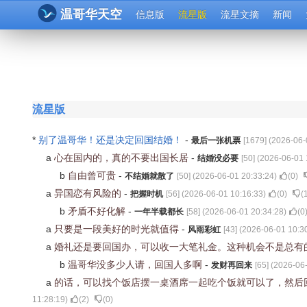
温哥华天空
信息版
流星版
流星文摘
新闻
流星版
*
别了温哥华！还是决定回国结婚！
-
最后一张机票
[
1679
] (
2026-06-
a
心在国内的，真的不要出国长居
-
结婚没必要
[
50
] (
2026-06-01 
b
自由曾可贵
-
不结婚就散了
[
50
] (
2026-06-01 20:33:24
)
(
0
)
a
异国恋有风险的
-
把握时机
[
56
] (
2026-06-01 10:16:33
)
(
0
)
(
b
矛盾不好化解
-
一年半载都长
[
58
] (
2026-06-01 20:34:28
)
(
0
a
只要是一段美好的时光就值得
-
风雨彩虹
[
43
] (
2026-06-01 10:3
a
婚礼还是要回国办，可以收一大笔礼金。这种机会不是总有
b
温哥华没多少人请，回国人多啊
-
发财再回来
[
65
] (
2026-06-
a
的话，可以找个饭店摆一桌酒席一起吃个饭就可以了，然后
11:28:19
)
(
2
)
(
0
)