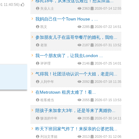
移民18年，从来没这么难过！想卖掉温...
1 11:40:56
)
失业人士
2363
2026-07-14 12:55
我妈自己住一个Town House，...
凯文
2285
2026-07-22 14:51
参加朋友儿子在温哥华餐厅的婚礼，我给...
老张
2187
2026-07-31 13:52
我一个朋友病了，让我去London ...
评评理
2146
2026-07-25 14:01
气得我！社团活动认识一个大姐，老是问...
人到中年
2092
2026-07-18 11:35
在Metrotown 租房太难了！看...
租客难当
2055
2026-07-15 13:53
陪孩子来加拿大3年，还是等来了离婚协...
惨淡的中年
2035
2026-07-30 14:11
昨天下班回家气炸了！来探亲的公婆把我...
列治文李姐
2013
2026-07-31 12:06