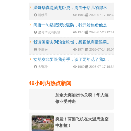
温哥华真是藏龙卧虎，周围干活儿的都不...
新移民
1986
2026-07-17 10:32
闺蜜一句话把我说破防，我开始焦虑他是...
温哥华没有闲情
1978
2026-07-23 12:14
我请闺蜜去列治文吃饭，想跟她商量跟男...
不高兴
1974
2026-07-14 10:04
女朋友非要跟我分手，谈了两年花了我2...
大冤种
1969
2026-07-17 16:34
48小时内热点新闻
加拿大突加25%关税！华人装
修业受冲击
突发！两架飞机在大温周边空
中相撞！