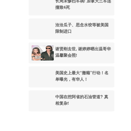
长周末惨烈车祸! 加拿大三车连
撞致4死
洽洽瓜子、思念水饺等被美国
限制进口
谢贤刚去世, 谢婷婷晒出温哥华
温馨聚会照!
美国史上最大“撤籍”行动！名
单曝光，有华人！
中国在挖阿省的石油管道? 真
相复杂!