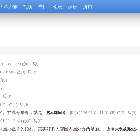
大温店铺
视频
专栏
论坛
娱乐
折扣
01 10:01:36
)
(
2
)
(
1
)
10:04:49
)
(
3
)
(
2
)
(
0
)
1
)
)
(
0
)
0:21
)
(
1
)
(
0
)
的。在温哥华办，就是
-
赔本赚吆喝。
[
51
] (
2026-06-01 11:01:05
)
(
2
)
(
0
)
01 11:12:14
)
(
0
)
(
0
)
回国办正常的婚礼。其实好多人都国内国外办两场的。
-
加拿大亲戚朋友少
[