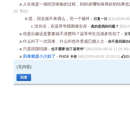
a
人生就是一场经历体验的过程，到80岁哪怕有再好的结果也
(
0
)
(
0
)
b
哎，回去就不单调么，另一个循环
-
日复一日
[
51
] (
2026-06
c
没办法，在温哥华很困难生存
-
真的是我的问题？
[
55
] (
2
a
你是出嫁还是娶妻搞不清楚吗？温哥华生活成多性别了
-
文
a
什么叫下一次回来，什么叫也许变成已婚人士
-
你不是回国办
a
只是回国结婚
-
也不需要‘别了温哥华"
[
39
] (
2026-06-02 11:20:36
)
归来就是小少妇了
a
-
FUCK 卡你
[
48
] (
2026-06-02 15:19:12
)
(
0
)
(无内容)
回复