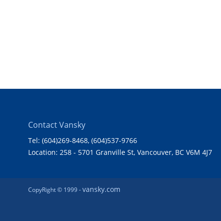
Contact Vansky
Tel: (604)269-8468
, (604)537-9766
Location: 258 - 5701 Granville St, Vancouver, BC V6M 4J7
vansky.com
CopyRight © 1999 -