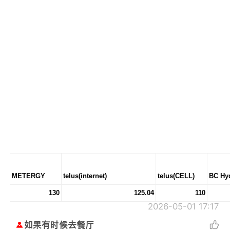
METERGY
telus(internet)
telus(CELL)
BC Hy
130
125.04
110
2026-05-01 17:17
如果有时候去餐厅