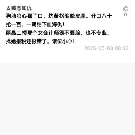
嫉恶如仇
0
狗肺狼心狮子口，坑蒙拐骗脸皮厚。开口八十
抢一百，一朝结下血海仇！
丽晶二楼那个女会计师很不要脸，也不专业，
找她报税还报错了。诸位小心！
2026-05-03 08:42