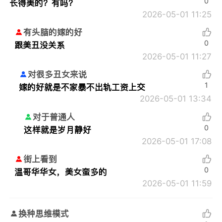
0
长得美的？有吗？
2026-05-01 11:25
有头脑的嫁的好
0
跟美丑没关系
2026-05-01 11:27
对很多丑女来说
1
嫁的好就是不家暴不出轨工资上交
2026-05-01 13:34
对于普通人
0
这样就是岁月静好
2026-05-01 17:08
街上看到
0
温哥华华女，美女蛮多的
2026-05-01 11:59
换种思维模式