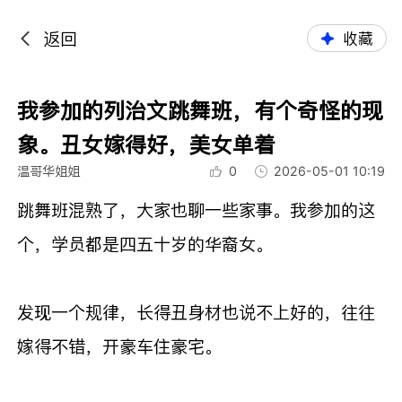
返回
收藏
我参加的列治文跳舞班，有个奇怪的现
象。丑女嫁得好，美女单着
温哥华姐姐
0
2026-05-01 10:19
跳舞班混熟了，大家也聊一些家事。我参加的这
个，学员都是四五十岁的华裔女。
发现一个规律，长得丑身材也说不上好的，往往
嫁得不错，开豪车住豪宅。