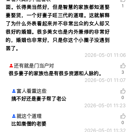
1
面。长得美当然好，但是智慧的家族都知道娶
妻娶贤，一个好妻子旺三代的道理。这就解释
了为什么外表看起来并不非常出众的女人却又
很好的婚姻。很多美女也是内外兼修的非常好
的，婚姻也非常好，只是你这个小圈子没遇到
罢了。
2026-05-01 11:06
还有就是门当户对
3
很多妻子的家族也是有很多资源和人脉的。
2026-05-01 11:07
富人看重这些
0
搞不好还是妻子帮了老公
2026-05-01 11:23
就这个道理
0
比如唐僧的老婆
2026-05-01 11:32