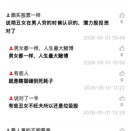
跟买股票一样
0
说明丑女在男人穷的时候认识的，潜力股投资
对了
2026-05-01 10:48
男女都一样，人生最大赌博
0
男女都一样，人生最大赌博
2026-05-01 10:50
有些人
0
就是瞎猫碰到死耗子
2026-05-01 11:22
说对了一半
0
有些丑女不旺夫所以还是垃圾股
2026-05-01 13:28
看人真的不能看表