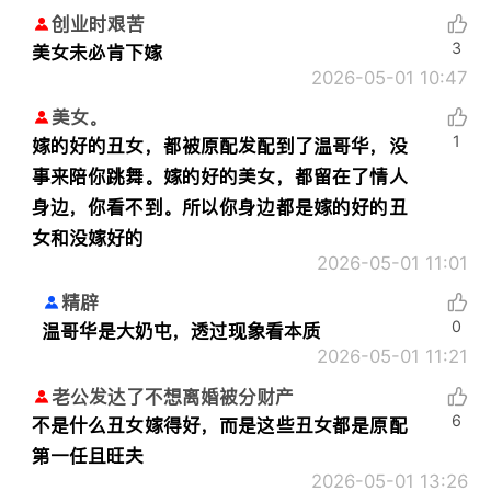
创业时艰苦
3
美女未必肯下嫁
2026-05-01 10:47
美女。
1
嫁的好的丑女，都被原配发配到了温哥华，没
事来陪你跳舞。嫁的好的美女，都留在了情人
身边，你看不到。所以你身边都是嫁的好的丑
女和没嫁好的
2026-05-01 11:01
精辟
0
温哥华是大奶屯，透过现象看本质
2026-05-01 11:21
老公发达了不想离婚被分财产
6
不是什么丑女嫁得好，而是这些丑女都是原配
第一任且旺夫
2026-05-01 13:26