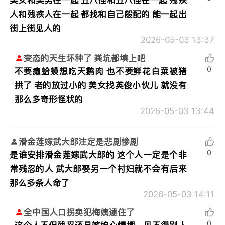
美女和美男在一起 丑八怪和丑八怪在一起 残疾
人和残疾人在一起 都找和自己般配的 能一起出
街上街见人的
2026-05-03 13:37
变态的天生坏种了 粪坑都填上吧
0
不要癩蛤蟆想吃天鹅肉 也不要鲜花白菜被猪
拱了 老的放过小的 美女找英俊小伙儿 就没有
那么多奇形怪状的
2026-05-03 13:44
潘金莲嫁武大郎注定是悲剧惨剧
0
是谁安排潘金莲嫁武大郎的 这个人一定是个非
常残忍的人 武大郎娶另一个村妇就不会有后来
那么多条人命了
2026-05-03 14:11
全中国人口拐卖犯梅姨逮住了
0