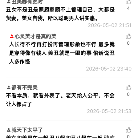
丑美哪有绝对
4
丑女不是丑是照顾家顾不上管理自己，大都是
贤妻。美女自我，所以聪明男人讲实惠。
2026-05-02 21:51
心灵美才是真的美
0
人长得不行再打扮再管理形象也不行 最多就
是穿得像有钱人 美丑就是一眼的事 俗话说丑
人多作怪
2026-05-02 23:40
都有不完美
0
不看本质，就看外表了。老天给人公平，不会
让人都占了
2026-05-02 21:53
就天下太平了
0