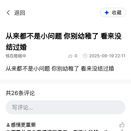
返回
收藏
从来都不是小问题 你别幼稚了 看来没
结过婚
钱在婚姻中
0
2025-09-19 22:11
从来都不是小问题 你别幼稚了 看来没结过婚
共26条评论
感情更重要