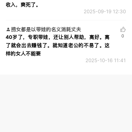
收入，爽死了。
2025-09-19 12:30
捞女都是以带娃的名义消耗丈夫
0
40岁了，专职带娃，还让别人帮助，离好。离
了就会出去赚钱了。就知道老公的不易了。这
样的女人不能要
2025-10-16 11:41