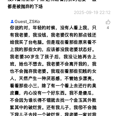
都是被抛弃的下场
2025-09-19 22:12
Guest_ZSKo
你说的对，年轻的时候，没有人看上我，只
4
有我老婆，我没钱，我老婆仅有的那点钱还
给我买了台电脑。但是现在看那些原来看不
上我的那些女的，应该都没我老婆状态好。
我老婆30岁生了孩子后，我没让她再去上
班，她也不想去。我老婆不会离开我的，我
也不会抛弃我老婆。我现在看那些犯贱的女
人，天然产生一种厌恶感，不管她多漂亮。
看看那些小三，除了有一个看上去还行的臭
皮囊，内心没有一个好东西。我不是傻瓜，
不会因为谁长得不错就去找一个金玉其外败
絮其中的破烂货。还有我儿子，我🉑不会抛
下我儿子去找一个破烂货。我老婆一家对我