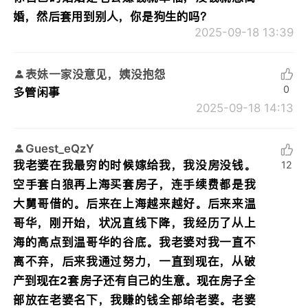
婚，然后套用到别人，你是狗生的吗？
2025-09-18 13:39
表妹一家没意见，姨没抱怨
0
多管闲事
2025-09-18 14:13
Guest_eQzY
我老婆在我最穷的时候嫁给我，我没房没钱。
12
空手套白狼再上海买套房子，连手续费都是我
大舅哥借的。后来在上海越来越好。后来来温
哥华，刚开始，状况直线下降，我经历了从上
海的高点到温哥华的谷底。我老婆对我一直不
离不弃，后来我通过努力，一直到现在，从破
产到现在2套房子还有自己的生意。现在房子全
部放在老婆名下，我赚的钱全部给老婆。老婆