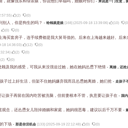
情，就像强东和绿茶婊，你说他们幸福吗，婚姻对你们
-
来说是一门生意，
2:57:55
)
(
2
)
(
0
)
到别人，你是狗生的吗？
-
给钱就是娘
[
168
] (
2025-09-18 13:39:06
)
(
10
)
(
0
)
(
0
)
(
0
)
上海买套房子，连手续费都是我大舅哥借的。后来在上海越来越好。后来
-18 14:36:03
)
(
12
)
(
0
)
:32:34
)
(
2
)
(
0
)
(
2
)
(
0
)
处顾及我的感受，可我从来没强迫过她，她在她妈怂恿下绝情
-
离婚，还抢
和孩子过上好生活，但架不住她妈嫌弃我而且怂恿她离婚，她们抢
-
走孩子
要让孩子再留在国内吃苦被洗脑，但前妻根本不管，执意要让孩子在
-
国内
庭观念，还怂恿女儿毁掉婚姻和家庭，她妈很恶毒，建议以后千万不要
-
弃的下场
-
那是你没机会
[
133
] (
2025-09-19 22:12:48
)
(
0
)
(
0
)