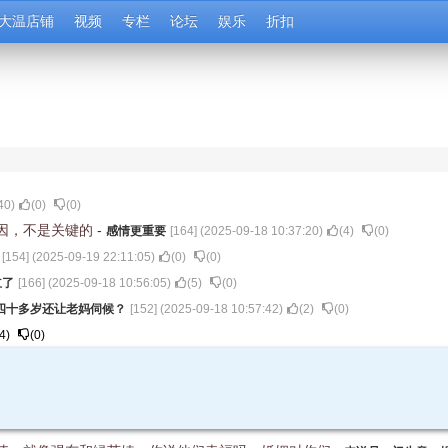
大温店铺
视频
专栏
论坛
娱乐
折扣
40
)
(
0
)
(
0
)
因，不是关键的
-
感情更重要
[
164
] (
2025-09-18 10:37:20
)
(
4
)
(
0
)
[
154
] (
2025-09-19 22:11:05
)
(
0
)
(
0
)
立了
[
166
] (
2025-09-18 10:56:05
)
(
5
)
(
0
)
四十多岁还让老妈伺候？
[
152
] (
2025-09-18 10:57:42
)
(
2
)
(
0
)
4
)
(
0
)