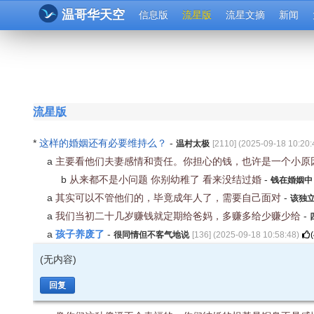
温哥华天空
信息版
流星版
流星文摘
新闻
流星版
*
这样的婚姻还有必要维持么？
-
温村太极
[
2110
] (
2025-09-18 10:20:
a
主要看他们夫妻感情和责任。你担心的钱，也许是一个小原
b
从来都不是小问题 你别幼稚了 看来没结过婚
-
钱在婚姻中
a
其实可以不管他们的，毕竟成年人了，需要自己面对
-
该独
a
我们当初二十几岁赚钱就定期给爸妈，多赚多给少赚少给
-
孩子养废了
a
-
很同情但不客气地说
[
136
] (
2025-09-18 10:58:48
)
(
(无内容)
回复