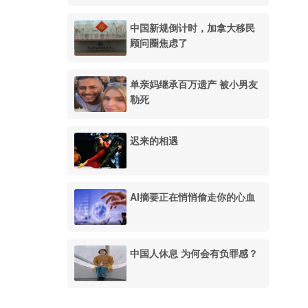
中国新规倒计时，加拿大移民
顾问圈焦虑了
单亲妈继承百万遗产 被小男友
勒死
迟来的相遇
AI摘要正在悄悄偷走你的心血
中国人休息 为何会有负罪感？