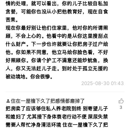
情的处理，就可以看出，你的儿子比较自私加
贪婪，可能你也没从小把他教育好，现在自食
苦果。
现在你最好别让他们住家里，他对你的所谓照
顾，不会上心的。他看中的是从你这里搜刮点
什么财产。下一步也许就要让你把房子过户给
他。你如果不同意，他立马给你脸色看，不好
好照顾你。你请个护工不满意还能炒鱿鱼，换
人，你又无法赶儿子走。到时处于孤立无援的
被动境地。你会很惨。
2025-08-30 01:43
住在一屋檐下久了把感情都磨掉了
3
把房卖了应该够住私人养老院到终 别寄望儿子
和媳妇了 尤其接下身体衰老行动不便 屎尿失禁
需要人帮忙净身清洁环境 住在一屋檐下久了把