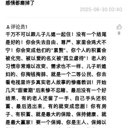
感情都磨掉了
2025-08-30 02:40
评论员1
9
千万不可以跟儿子儿媳一起住！没有一个结尾
是好的！你会失去自由、尊严、家里会鸡犬不
宁！你会变成他们的“累赘”、你个人的积蓄会
被化完、被以爱的名义被“孤立虐待”！老人的
习惯非常难以改变、需求也不一样、儿子听媳
妇的、你掏钱掏肺、就是一个二等公民、你去
看电视里许多真实老人故事的惨痛教训！开始
几天“甜蜜期”后耒惨不忍睹、最后没有一个好
结果、有的老人还留了一手、自己手头还积
蓄、最后逃出耒，有的就变成悲剧！你有房
子、有积蓄、就是最大的保险、保持健康、就
是最大赢家！要一个保姆、你是主人、保姆以