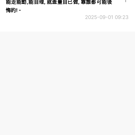
1
能走能動,能自理, 就盖量自已做, 靠誰都可能後
悔的! -
2025-09-01 09:23