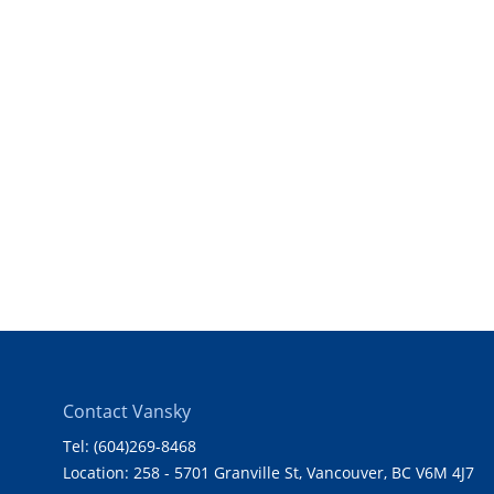
Contact Vansky
Tel: (604)269-8468
Location: 258 - 5701 Granville St, Vancouver, BC V6M 4J7