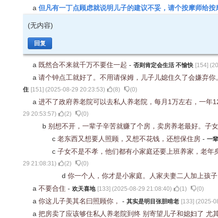
但凡有一丁点顾虑就说明儿子的建议不妥，请个按摩师给按
a
(无内容)
回复
a
既然合不来就千万不要住一起
-
否则肯定会生活 不愉快
[
154
] (
20
a
请个钟点工就好了。不用请保姆，儿子儿媳住久了会嫌弃你
住
[
151
] (
2025-08-29 20:23:53
)
(
8
)
(
0
)
a
进不了政府养老院可以去私人养老院，每月1万左右，一年12
29 20:53:57
)
(
2
)
(
0
)
b
别想不开，一辈子辛苦就赚了个房，卖房养老最好。子女
c
老东西又想要人照顾，又想不花钱，还想保住房
-
一
c
子女不是不孝，他们都有小家庭还要上班养家，老年
29 21:08:31
)
(
2
)
(
0
)
d
你一个人，你才是小家庭。人家夫妻二人加上孩
a
不要合住
-
欢天喜地
[
133
] (
2025-08-29 21:08:40
)
(
1
)
(
0
)
a
你这儿子美其名曰照顾你，
-
其实是明目张胆啃老
[
133
] (
2025-0
a
把房卖了应该够住私人养老院到终 别寄望儿子和媳妇了 尤