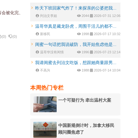
昨天下班回家气炸了！来探亲的公婆把我...
蓄会被化完、
列治文李姐
2044
2026-07-31 12:06
温哥华真是藏龙卧虎，周围干活儿的都不...
新移民
1998
2026-07-17 10:32
(
0
)
(
0
)
闺蜜一句话把我说破防，我开始焦虑他是...
温哥华没有闲情
1996
2026-07-23 12:14
我请闺蜜去列治文吃饭，想跟她商量跟男...
不高兴
1988
2026-07-14 10:04
本周热门专栏
一个可疑行为 牵出温村大案
中国新规倒计时，加拿大移民
顾问圈焦虑了