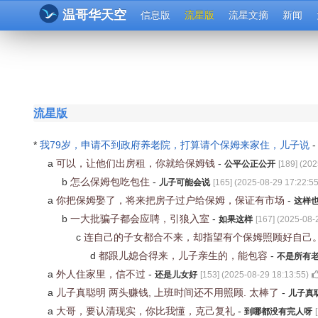
温哥华天空
信息版
流星版
流星文摘
新闻
流星版
*
我79岁，申请不到政府养老院，打算请个保姆来家住，儿子说
a
可以，让他们出房租，你就给保姆钱
-
公平公正公开
[
189
] (
202
b
怎么保姆包吃包住
-
儿子可能会说
[
165
] (
2025-08-29 17:22:5
a
你把保姆娶了，将来把房子过户给保姆，保证有市场
-
这样
b
一大批骗子都会应聘，引狼入室
-
如果这样
[
167
] (
2025-08-
c
连自己的子女都合不来，却指望有个保姆照顾好自己
d
都跟儿媳合得来，儿子亲生的，能包容
-
不是所有
a
外人住家里，信不过
-
还是儿女好
[
153
] (
2025-08-29 18:13:55
)
a
儿子真聪明 两头赚钱, 上班时间还不用照顾. 太棒了
-
儿子真
a
大哥，要认清现实，你比我懂，克己复礼
-
到哪都没有完人呀
[