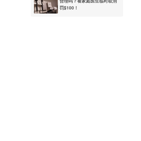
合理吗？看家庭医生临时取消
罚$100！