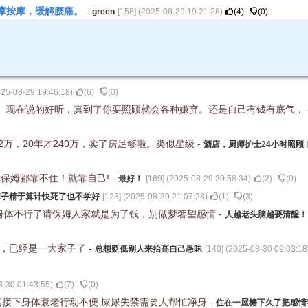
摩按摩，缓解腰痛。
-
green
[
158
] (
2025-08-29 19:21:28
)
(
4
)
(
0
)
25-08-29 19:46:18
)
(
6
)
(
0
)
。现在说的好听，真到了你要照顾就会各种嫌弃。还是自己有钱有底气，
万，20年才240万，卖了房足够啦。类似星级
-
酒店，厨师护士24小时照顾
保姆都靠不住！就靠自己!
-
最好！
[
169
] (
2025-08-29 20:58:34
)
(
2
)
(
0
)
辈子精于算计快死了也不学好
[
128
] (
2025-08-29 21:07:28
)
(
1
)
(
3
)
身体不行了请保姆人家就是为了钱，别做梦奢望感情
-
人越老头脑越要清醒！
子，已经是一大家子了
-
总想贬低别人来抬高自己愚昧
[
140
] (
2025-08-30 09:03:18
8-30 01:43:55
)
(
7
)
(
0
)
其接下身体衰老行动不便 屎尿失禁需要人帮忙净身
-
住在一屋檐下久了把感情