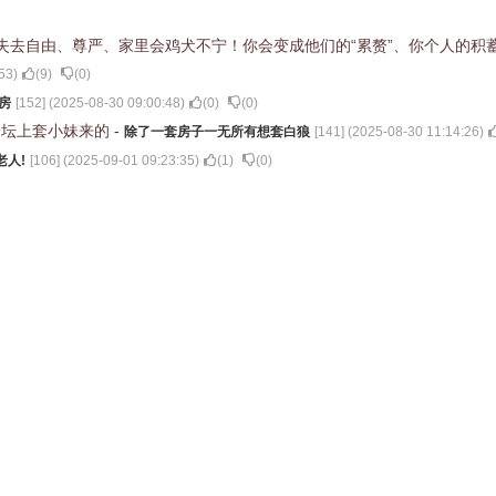
失去自由、尊严、家里会鸡犬不宁！你会变成他们的“累赘”、你个人的积
53
)
(
9
)
(
0
)
房
[
152
] (
2025-08-30 09:00:48
)
(
0
)
(
0
)
论坛上套小妹来的
-
除了一套房子一无所有想套白狼
[
141
] (
2025-08-30 11:14:26
)
老人!
[
106
] (
2025-09-01 09:23:35
)
(
1
)
(
0
)