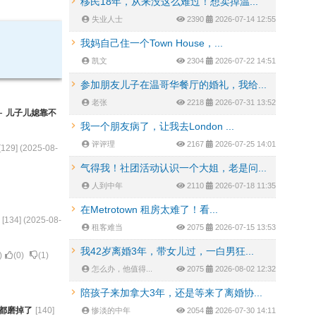
移民18年，从来没这么难过！想卖掉温...
失业人士
2390
2026-07-14 12:55
我妈自己住一个Town House，...
凯文
2304
2026-07-22 14:51
参加朋友儿子在温哥华餐厅的婚礼，我给...
老张
2218
2026-07-31 13:52
-
儿子儿媳靠不
我一个朋友病了，让我去London ...
评评理
2167
2026-07-25 14:01
[
129
] (
2025-08-
气得我！社团活动认识一个大姐，老是问...
人到中年
2110
2026-07-18 11:35
在Metrotown 租房太难了！看...
[
134
] (
2025-08-
租客难当
2075
2026-07-15 13:53
我42岁离婚3年，带女儿过，一白男狂...
)
(
0
)
(
1
)
怎么办，他值得...
2075
2026-08-02 12:32
陪孩子来加拿大3年，还是等来了离婚协...
都磨掉了
[
140
]
惨淡的中年
2054
2026-07-30 14:11