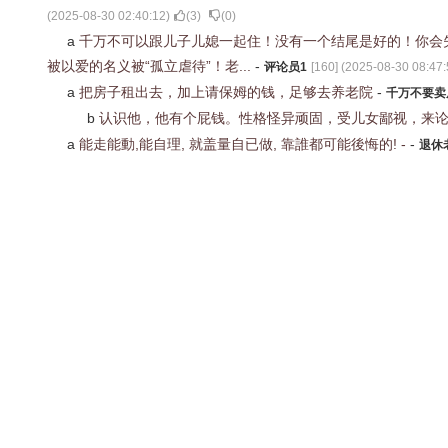
(
2025-08-30 02:40:12
)
(
3
)
(
0
)
a
千万不可以跟儿子儿媳一起住！没有一个结尾是好的！你会
被以爱的名义被“孤立虐待”！老...
-
评论员1
[
160
] (
2025-08-30 08:47:
a
把房子租出去，加上请保姆的钱，足够去养老院
-
千万不要卖
b
认识他，他有个屁钱。性格怪异顽固，受儿女鄙视，来
a
能走能動,能自理, 就盖量自已做, 靠誰都可能後悔的! -
-
退休