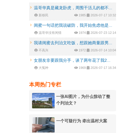
温哥华真是藏龙卧虎，周围干活儿的都不...
新移民
1985
2026-07-17 10:32
闺蜜一句话把我说破防，我开始焦虑他是...
温哥华没有闲情
1974
2026-07-23 12:14
我请闺蜜去列治文吃饭，想跟她商量跟男...
不高兴
1972
2026-07-14 10:04
女朋友非要跟我分手，谈了两年花了我2...
大冤种
1969
2026-07-17 16:34
本周热门专栏
一张AI图片，为什么惊动了整
个列治文？
一个可疑行为 牵出温村大案