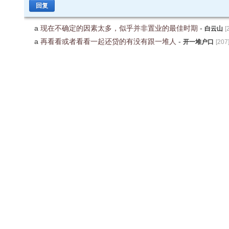
回复
a
现在不确定的因素太多，似乎并非置业的最佳时期
-
白云山
[
a
再看看或者看看一起还贷的有没有跟一堆人
-
开一堆户口
[
207