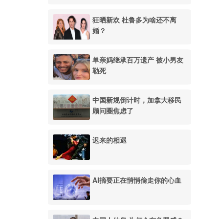
狂晒新欢 杜鲁多为啥还不离
婚？
单亲妈继承百万遗产 被小男友
勒死
中国新规倒计时，加拿大移民
顾问圈焦虑了
迟来的相遇
AI摘要正在悄悄偷走你的心血