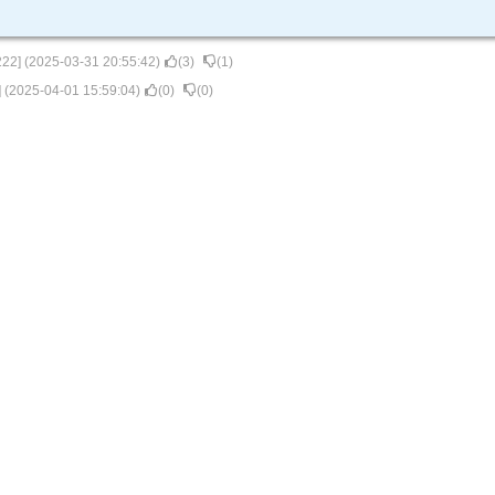
222
] (
2025-03-31 20:55:42
)
(
3
)
(
1
)
] (
2025-04-01 15:59:04
)
(
0
)
(
0
)