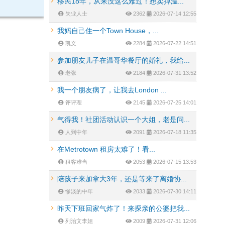
移民18年，从来没这么难过！想卖掉温...
失业人士
2362
2026-07-14 12:55
我妈自己住一个Town House，...
凯文
2284
2026-07-22 14:51
参加朋友儿子在温哥华餐厅的婚礼，我给...
老张
2184
2026-07-31 13:52
我一个朋友病了，让我去London ...
评评理
2145
2026-07-25 14:01
气得我！社团活动认识一个大姐，老是问...
人到中年
2091
2026-07-18 11:35
在Metrotown 租房太难了！看...
租客难当
2053
2026-07-15 13:53
陪孩子来加拿大3年，还是等来了离婚协...
惨淡的中年
2033
2026-07-30 14:11
昨天下班回家气炸了！来探亲的公婆把我...
列治文李姐
2009
2026-07-31 12:06