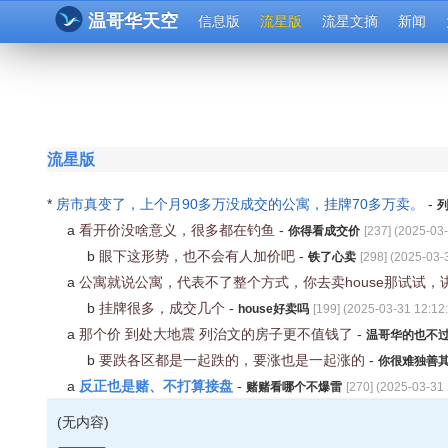
温哥华天空
信息版
流星版
流星文摘
新闻
流星版
*
房市真变了，上个月90多万没成交的公寓，挂牌70多万卖。
-
a
看开价没啥意义，很多都在钓鱼
-
你得看成交价
[
237
] (
2025-03-
b
眼下这形势，也不会有人加价吧
-
铁了心卖
[
298
] (
2025-03-
a
公寓就说公寓，代表不了整个方式，你去卖house那试试，
b
挂牌很多，成交几个
-
house好卖吗
[
199
] (
2025-03-31 12:12
a
那个价 到处大地震 列治文的房子更不值钱了
-
温哥华的也不
b
要跌各区都是一起跌的，要涨也是一起涨的
-
你很难独善
反正也是赌、不打算接盘
a
-
赌赌看哪个不爆雷
[
270
] (
2025-03-31 
(无内容)