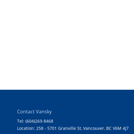
Contact Vansky
Tel: (604)269-8468
Location: 258 - 5701 Granville St, Vancouver, BC V6M 4J7