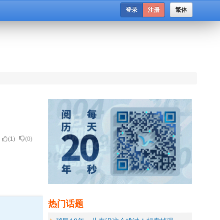
登录
注册
繁体
(
1
)
(
0
)
热门话题