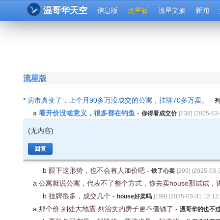
温哥华天空
信息版
流星版
流星文摘
新闻
流星版
*
房市真变了，上个月90多万没成交的公寓，挂牌70多万卖。
-
看开价没啥意义，很多都在钓鱼
a
-
你得看成交价
[
238
] (
2025-03-
(无内容)
回复
b
眼下这形势，也不会有人加价吧
-
铁了心卖
[
299
] (
2025-03-
a
公寓就说公寓，代表不了整个方式，你去卖house那试试，
b
挂牌很多，成交几个
-
house好卖吗
[
199
] (
2025-03-31 12:12
a
那个价 到处大地震 列治文的房子更不值钱了
-
温哥华的也不