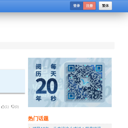
登录
注册
繁体
(
1
)
(
0
)
热门话题