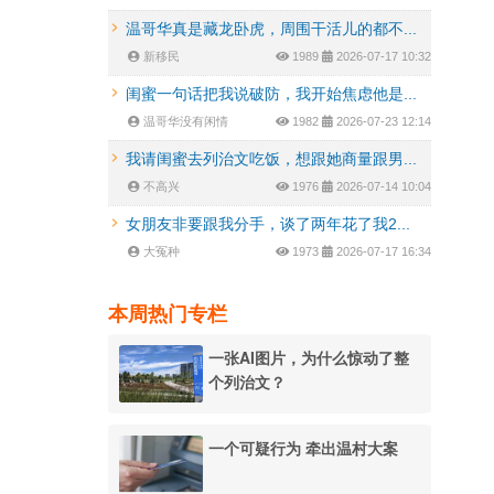
温哥华真是藏龙卧虎，周围干活儿的都不...
新移民
1989
2026-07-17 10:32
闺蜜一句话把我说破防，我开始焦虑他是...
温哥华没有闲情
1982
2026-07-23 12:14
我请闺蜜去列治文吃饭，想跟她商量跟男...
不高兴
1976
2026-07-14 10:04
女朋友非要跟我分手，谈了两年花了我2...
大冤种
1973
2026-07-17 16:34
本周热门专栏
一张AI图片，为什么惊动了整
个列治文？
一个可疑行为 牵出温村大案