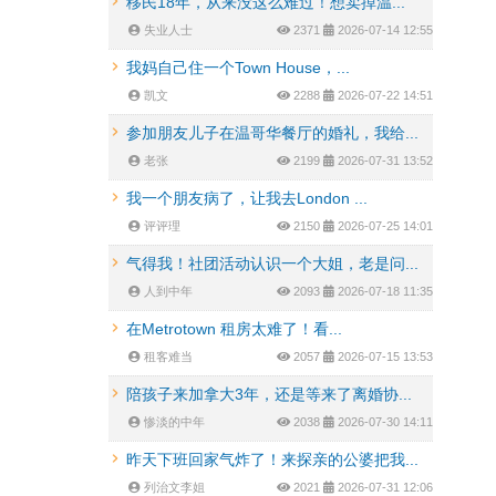
移民18年，从来没这么难过！想卖掉温...
失业人士
2371
2026-07-14 12:55
我妈自己住一个Town House，...
凯文
2288
2026-07-22 14:51
参加朋友儿子在温哥华餐厅的婚礼，我给...
老张
2199
2026-07-31 13:52
我一个朋友病了，让我去London ...
评评理
2150
2026-07-25 14:01
气得我！社团活动认识一个大姐，老是问...
人到中年
2093
2026-07-18 11:35
在Metrotown 租房太难了！看...
租客难当
2057
2026-07-15 13:53
陪孩子来加拿大3年，还是等来了离婚协...
惨淡的中年
2038
2026-07-30 14:11
昨天下班回家气炸了！来探亲的公婆把我...
列治文李姐
2021
2026-07-31 12:06