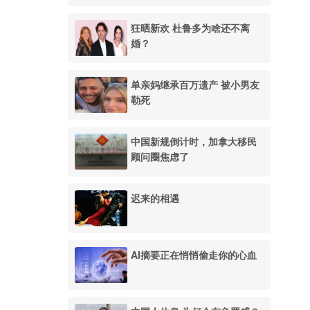
狂晒新欢 杜鲁多为啥还不离
婚？
单亲妈继承百万遗产 被小男友
勒死
中国新规倒计时，加拿大移民
顾问圈焦虑了
迟来的相遇
AI摘要正在悄悄偷走你的心血