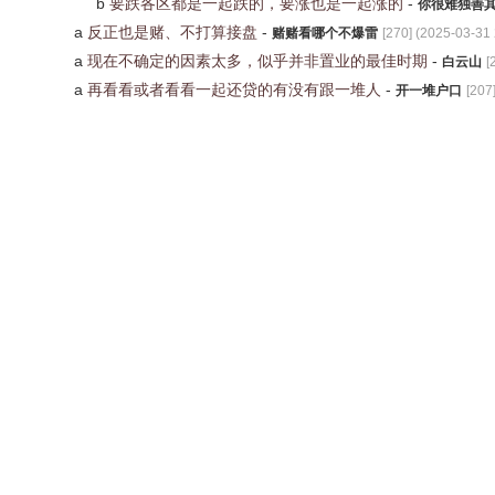
b
要跌各区都是一起跌的，要涨也是一起涨的
-
你很难独善
a
反正也是赌、不打算接盘
-
赌赌看哪个不爆雷
[
270
] (
2025-03-31 
a
现在不确定的因素太多，似乎并非置业的最佳时期
-
白云山
[
a
再看看或者看看一起还贷的有没有跟一堆人
-
开一堆户口
[
207