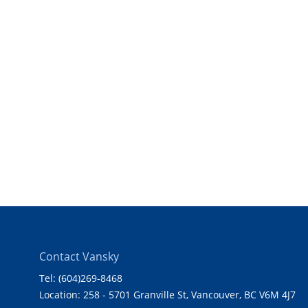
Contact Vansky
Tel: (604)269-8468
Location: 258 - 5701 Granville St, Vancouver, BC V6M 4J7