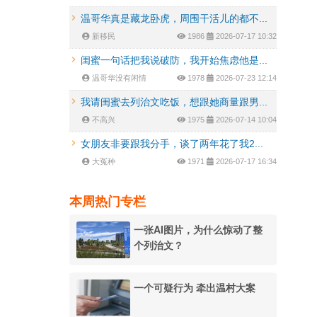
温哥华真是藏龙卧虎，周围干活儿的都不...
新移民
1986
2026-07-17 10:32
闺蜜一句话把我说破防，我开始焦虑他是...
温哥华没有闲情
1978
2026-07-23 12:14
我请闺蜜去列治文吃饭，想跟她商量跟男...
不高兴
1975
2026-07-14 10:04
女朋友非要跟我分手，谈了两年花了我2...
大冤种
1971
2026-07-17 16:34
本周热门专栏
一张AI图片，为什么惊动了整
个列治文？
一个可疑行为 牵出温村大案