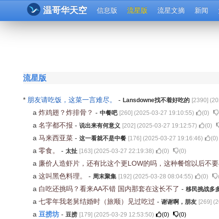
温哥华天空
信息版
流星版
流星文摘
新闻
流星版
*
朋友请吃饭，这菜一言难尽。
-
Lansdowne找不着好吃的
[
2390
] (
20
a
炸鸡翅？炸排骨？
-
中餐吧
[
260
] (
2025-03-27 19:10:55
)
(
0
)
a
名字都不报
-
说出来有何意义
[
202
] (
2025-03-27 19:12:57
)
(
0
)
a
马来西亚菜
-
这一看就不是中餐
[
176
] (
2025-03-27 19:16:46
)
(
0
)
a
零食。
-
太扯
[
163
] (
2025-03-27 22:19:38
)
(
0
)
(
0
)
a
廉价人造虾片，还有比这个更LOW的吗，这种餐馆以后不
a
这叫黑色料理。
-
周末聚集
[
192
] (
2025-03-28 08:04:55
)
(
0
)
a
白吃还挑吗？看来AA不错 国内那套在这长不了
-
移民挑战多
a
七零年我老舅结婚时（旅顺）见过吃过
-
谢谢啊，朋友
[
269
] (
2
豆捞坊
a
-
豆捞
[
179
] (
2025-03-29 12:53:50
)
(
0
)
(
0
)