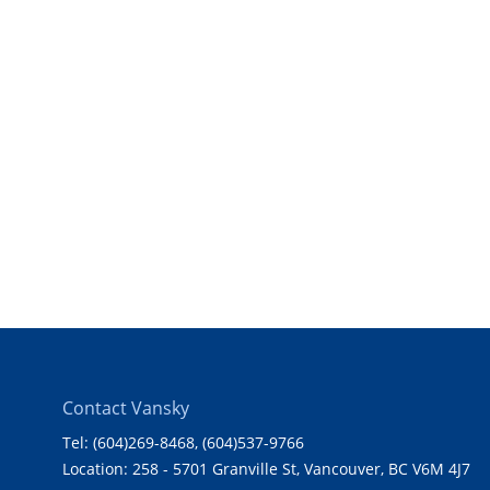
Contact Vansky
Tel: (604)269-8468
, (604)537-9766
Location: 258 - 5701 Granville St, Vancouver, BC V6M 4J7