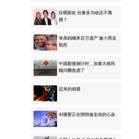
狂晒新欢 杜鲁多为啥还不离
婚？
单亲妈继承百万遗产 被小男友
勒死
中国新规倒计时，加拿大移民
顾问圈焦虑了
迟来的相遇
AI摘要正在悄悄偷走你的心血