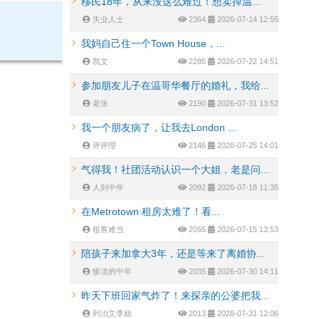
移民18年，从来没这么难过！想卖掉温...
失业人士
2364
2026-07-14 12:55
我妈自己住一个Town House，...
凯文
2285
2026-07-22 14:51
参加朋友儿子在温哥华餐厅的婚礼，我给...
老张
2190
2026-07-31 13:52
我一个朋友病了，让我去London ...
评评理
2146
2026-07-25 14:01
气得我！社团活动认识一个大姐，老是问...
人到中年
2092
2026-07-18 11:35
在Metrotown 租房太难了！看...
租客难当
2055
2026-07-15 13:53
陪孩子来加拿大3年，还是等来了离婚协...
惨淡的中年
2035
2026-07-30 14:11
昨天下班回家气炸了！来探亲的公婆把我...
列治文李姐
2013
2026-07-31 12:06