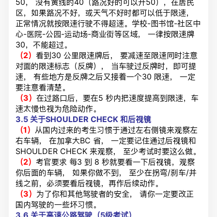
50， 没有黄线的40（路况好的可以开50），在居民
区，如果路况不好，或天气不好时都可以低于限速，
正常情况就按限速行驶不得超速。学校-图书馆-社区中
心-医院-公园-运动场-商业街等区域， 一律按限速
牌
30，不能超过。
（2）
看到30 公里限速牌后， 要减速至限速同时注意
对面的限速标志（反牌）， 当车驶过反牌时，即可提
速， 有些地方是反牌之后又接着一个30 限速， 一定
要注意看清楚。
（3）
在
过路口后，要在5 秒内把速度提高到限速，车
速太慢也视为危险动作。
3.5
关于SHOULDER CHECK 和后视镜
（1）
从国内过来的考生习惯于通过左右侧镜来观察左
右车辆， 在加拿大BC 省， 一定要记住通过后视镜和
SHOULDER CHECK 来观察， 至少考试时要这么做。
（2）
考官要求 每3 到 8 秒就要看一下后视镜，观察
你后面的车辆， 如果你做不到， 至少在拐弯/刹车/并
线之前，必须要看后视镜，再作后续动作。
（3）
为了你和其他驾驶者的安全， 请你一定要改正
国内驾驶的一些坏习惯。
3.6 关于高速公路驾驶（5级考试）