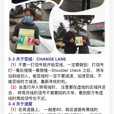
3.3
关
于变线：CHANGE LANE
（1）
不要一打信号就开始变线，一定要做到：打信号
灯--看后视镜--看侧镜--Shoulder check 之后， 将车
沿斜线切入。能变线时一定不要减速，加速变线。不
能变线时才减速，重新寻找时机。
（2）
由直行并入转弯线时， 注意要在虚线的区域并进
去， 转弯并线的信号不需要给的太早，看到前方有虚
线时再给信号也不迟。
3.4
关于速度
（1）
在高速路上， 一般是80，城区道路有黄线的