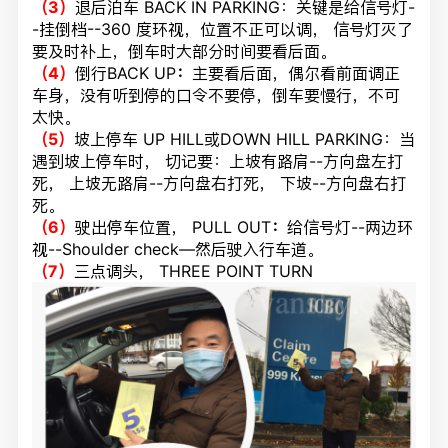
（3）
退后泊车 BACK IN PARKING：关键是给信号灯-
-挂倒档--360 度环视，位置不正可以调， 信号灯灭了
要及时补上，倒车时大部分时间要看后面。
（4）
倒行BACK UP
：
主要看后面，偶尔看前面调正
车身，没有听到停的口令不要停，倒车要慢行，不可
太快。
（5）
坡上停车 UP HILL或DOWN HILL PARKING：当
遇到坡上停车时， 切记要：上坡有路肩--方向盘左打
死， 上坡无路肩--方向盘右打死， 下坡--方向盘右打
死。
（6）
驶出停车位置， PULL OUT
：
给信号灯--两边环
视--Shoulder check—然后驶入行车道。
（7）
三点调头， THREE POINT TURN