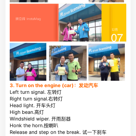
3. Turn on the engine (car)：发动汽车
Left turn signal. 左转灯
Right turn signal.右转灯
Head light. 开车头灯
High bean.高灯
Windshield wiper. 开雨刮器
Honk the horn.按喇叭
Release and step on the break. 试一下刹车