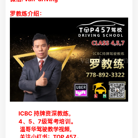
罗教练介绍：
ICBC 持牌资深教练，
4、5、7级驾考培训。
温哥华驾驶教学视频，
关注小红书：TOP 457。