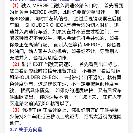
（1）
驶入 MERGE 当驶入高速公路入口时， 首先看到
的是黄色 MERGE 标志，此时你要提速至限速，一般
是80公里，同时给左转信号， 通过后视镜观察左后侧
车辆， SHOUDER CHECK等待合适的切入时机，迅
速并入高速行车道。如果实在并不进去才松油门，一
般这种情况不会发生，别人会给你机会并线的，如果
你是正在高速行驶， 而别人在等待 MERGE， 你也要
松油门，给人家并入的机会，如果你不让，导致别人
无法并入，也视为危险动作。
（2）
驶出 EXIT 当驶离高速时， 首先看到出口标志，
然
口
看到虚线时给信号准备并线， 不要忘了看后视镜
和SHOULDER CHECK， 一般在出口不远处，就有黄
色速度标志，这是建议车速，不一定要按照此速度驾
驶， 根据具体情况， 如果你的速度较快，又有后续车
辆跟随驶出， 你的速度不能一下子减下来， 在进入市
区道路之前减到50 就可以了。
（3）
保持车距 在高速路上，你和你前方的车辆要至
少保持2个车距或三秒以上的距离，距离太近视为危险
动作。
3.7
关于方向盘