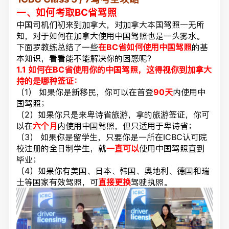
一、如何考取BC省驾照
中国司机们初来到加拿大，对加拿大本国驾照一无所
知，对于如何在加拿大使用中国驾照也是一头雾水。
下面罗教练总结了一些
在BC省如何使用中国驾照
的基
本知识，看看能不能解决你的困惑呢?
1.1 如何在BC省使用你的中国驾照，这得
视
你到加拿大
持的是哪种签证：
（1） 如果你是新移民，你可以在首登
90天
内使用中
国驾照；
（2）如果你只是来卑诗省旅游，拿的旅游签证，你可
以在
六个月
内使用中国驾照，但只适用于卑诗省；
（3） 如果你是留学生，只要你是一所在ICBC认可院
校注册的全日制学生，就
一直可以
使用中国驾照直到
毕业；
（4）如果你有美国、日本、韩国、奥地利、德国和瑞
士等国家有效驾照，可
直接更换
驾驶执照。