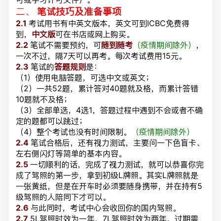
二、
笔试技巧及准备事项
2.1
考试用书有中英文版本，英文可到ICBC免费得
到，
中文版
可在书店或网上购买。
2.2
笔试不需要预约，可
随到随考
（疫情期间除外）
，
一次不过，隔7天可以再考。每次考试费用15元。
2.3
笔试的
答题规则
是：
（1）使用电脑答题，可选中文或英文；
（2）一共52题，累计答对40题就及格，而累计答错
10题就不及格；
（3）全部单选，4选1，答题过程中遇到不会或者不确
定的题都可以跳过；
（4）整个考试也没有时间限制。
（疫情期间除外）
2.4
笔试合格后，还有视力测试，主要问一下色盲卡、
左右侧闪灯等简单的基本内容。
2.
5
一切顺利的话，完成了视力测试，就可以恭喜你完
成了驾照的第一步，拿到初级L牌照。其实L牌照就是
一张黄纸，但是在开车时必须要随身携带，并在持有5
级驾照的人陪同下才可以。
2.6
与此同时，考试中心会收回你的国内驾照。
2.7
5L驾照时效为一年，7L驾照时效为两年，过期需