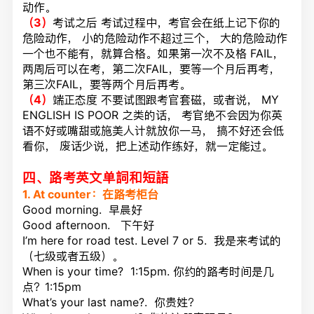
动作。
（3）
考试之后 考试过程中，考官会在纸上记下你的
危险动作， 小的危险动作不超过三个， 大的危险动作
一个也不能有，就算合格。如果第一次不及格 FAIL，
两周后可以
在
考，第二次FAIL，要等一个月后再考，
第三次FAIL，要等两个月后再考。
（4）
端正态度 不要试图跟考官套磁，或者说， MY
ENGLISH IS POOR 之类的话， 考官绝不会因为你英
语不好或嘴甜或施美人计就放你一马， 搞不好还会低
看你， 废话少说，把上述动作练好，就一定能过。
四、路考英文
单
詞和短語
1. At counter：在路考柜台
Good morning. 早晨好
Good afternoon. 下午好
I’m here for road test. Level 7 or 5. 我是来考试的
（七级或者五级）。
When is your time? 1:15pm. 你约的路考时间是几
点？1:15pm
What’s your last name?. 你贵姓？