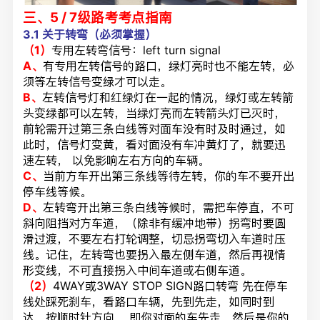
三、5 / 7级路考考点指南
3.1
关于转弯（必须掌握）
（1）
专用左转弯信号：left turn signal
A、
有专用左转信号的路口，绿灯亮时也不能左转，必
须等左转信号变绿才可以走。
B、
左转信号灯和红绿灯在一起的情况，绿灯或左转箭
头变绿都可以左转，当绿灯亮而左转箭头灯已灭时，
前轮需开过第三条白线等对面车没有时及时通过，如
此时，信号灯变黄，看对面没有车冲黄灯了，就要迅
速左转， 以免影响左右方向的车辆。
C、
当前方车开出第三条线等待左转，你的车不要开出
停车线等候。
D、
左转弯开出第三条白线等候时，需把车停直，不可
斜向阻挡对方车道，（除非有缓冲地带）拐弯时要圆
滑过渡，不要左右打轮调整，切忌拐弯切入车道时压
线。记住，左转弯也要拐入最左侧车道，然后再视情
形变线，不可直接拐入中间车道或右侧车道。
（2）
4WAY或3WAY STOP SIGN路口转弯 先在停车
线处踩死刹车，看路口车辆，先到先走，如同时到
达，按顺时针方向， 即你对面的车先走，然后是你的