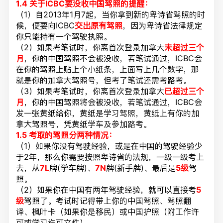
1.4
关于ICBC要没收中国驾照的提醒：
（1）自2013年1月7起，当你拿到新的卑诗省驾照的时
候，便要向ICBC
交出原有驾照
，因为卑诗省法律规定
你只能持有一个驾驶执照。
（2）如果考笔试时，你离首次登录加拿大
未超过三个
月
，你的中国驾照不会被没收，若笔试通过，ICBC会
在你的驾照上贴上个小纸条，上面写上几个数字，那
就是你的加拿大驾照号，但考了笔试还需考路考。
（3）如果考笔试时，你离首次登录加拿大
已超过三个
月
，你的中国驾照将会被没收，若笔试通过，ICBC会
发一张黄纸给你，黄纸是学习驾照，黄纸上有你的加
拿大驾照号，凭黄纸学车及参加路考。
1.5
考取的驾照分两种情况：
（1）如果你没有驾驶经验，或是在中国的驾驶经验少
于2年，那么你需要按照卑诗省的法规，一级一级考上
去，从
7L
牌(学车牌)、
7N
牌(新手牌)、最后是
5级
驾
照。
（2）如果你在中国有两年驾驶经验，就可以直接考
5
级
驾照了。考试时记得带上你的中国驾照、驾照翻
译、枫叶卡（如果你是移民）或中国护照（附工作许
可或学习许可文件）。