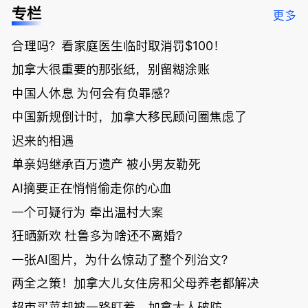
低；免费狂
了；一夜返
被罚1680
曝光；美国
专栏
更多
送50万磅蔬
贫！华人找
刀，公寓惊
夫妻住进殡
菜！大
银行做房贷
现天价罚
仪馆
合理吗？看家庭医生临时取消罚$100！
温“丑陋土
欠款多出$1
单；房市崩
豆日”冲击
9万；突
盘前兆？加
加拿大很重要的那张纸，别留糊涂账
吉尼斯纪
发！无辜男
国租赁市场
录；惨！留
孩温哥华市
恐迎暴跌危
中国人休息 为何会有负罪感？
学生换汇被
中心被刺身
机！
中国新规倒计时，加拿大移民顾问圈焦虑了
骗光2万美
亡；
元，还被卷
迟来的相遇
入跨国刑案
账户遭封！
单亲妈继承百万遗产 被小男友勒死
AI摘要正在悄悄偷走你的心血
一个可疑行为 牵出温村大案
狂晒新欢 杜鲁多为啥还不离婚？
一张AI图片，为什么惊动了整个列治文？
两全之策！加拿大儿女住房和父母养老都解决
超市买菜却被一路盯着，加拿大人破防