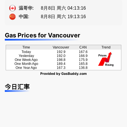
Eddy 您诚
提供高额返
ng電話 778
恳的朋友
佣
-689-5519
8月8日 周六 04:13:17
温哥华:
8月8日 周六 19:13:17
中国:
Gas Prices for Vancouver
Time
Vancouver
CAN
Trend
Today
192.9
167.6
Yesterday
192.0
166.9
One Week Ago
198.8
175.9
One Month Ago
189.4
165.8
One Year Ago
167.3
136.8
Provided by
GasBuddy.com
今日汇率