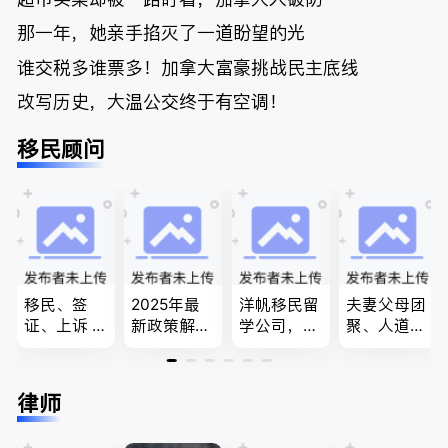
那一年，她亲手掐灭了一道盼望的光
谁交税多谁票多！加拿大富豪挑战民主底线
改写历史，大温公交终于有空调！
移民顾问
移民、签
2025年最
洋帆移民留
夫妻父母团
证、上诉 --
新政策解
学公司，精
聚、人道移
-”亲自负
读，政府持
做旅游转学
民、LMIA
责、全程跟
牌顾问为您
签各类签证
和工签 移
进”的RCIC-
免费咨询各
留学转学，
民难民上诉
律师
IRB持牌移
类疑难签证
BCPNP，E
疑难问题的
民顾问
问题，夫妻
E，团聚移
解决 各类