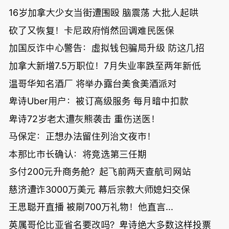
16岁加拿大少女当街遭围殴 脑震荡 大批人起哄
砍了又恢复！卡尼政府悄然回调难民医保
加国反诈中心警告：虚拟钱包骗局升级 防这几招
加拿大新增7.5万职位！7月失业率跌至两年新低
温哥华知名酒厂 将举办露台美食美酒派对
卑诗Uber用户：被订高级服务 每月暗中扣款
卑诗72岁老太遭灰熊袭击 重伤送医！
马保定：正想办法留住列治文夜市！
本那比市长确认：将竞选第三任期
多付200元升商务舱？起飞前两天查航司网站
慈济遭诈3000万美元 幕后宗教大师媳妇交保
王思聪开直播 被刷700万礼物！他直言...
英属哥伦比亚省名要改吗？卑诗绝大多数这样投票