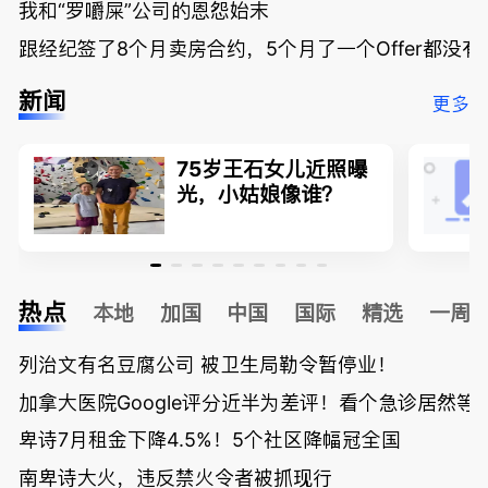
我和“罗嚼屎”公司的恩怨始末
跟经纪签了8个月卖房合约，5个月了一个Offer都没
新闻
更多
75岁王石女儿近照曝
光，小姑娘像谁？
热点
本地
加国
中国
国际
精选
一周
列治文有名豆腐公司 被卫生局勒令暂停业！
加拿大医院Google评分近半为差评！看个急诊居然等了
卑诗7月租金下降4.5%！5个社区降幅冠全国
南卑诗大火，违反禁火令者被抓现行