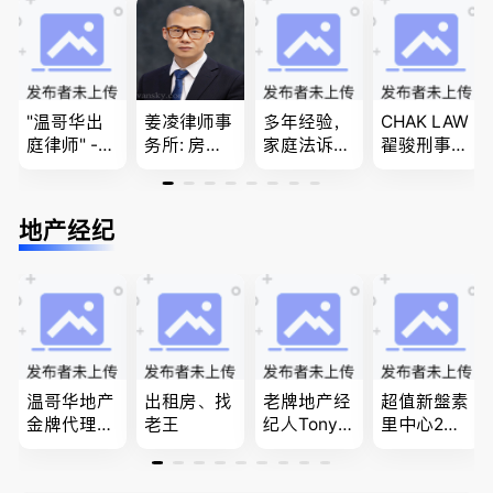
团聚，投资
民和魁北克
移民签证
移民以及各
PEQ60472
、翻译和海
类省提名和
08731
牙认证
技术移民
"温哥华出
姜凌律师事
多年经验，
CHAK LAW
庭律师" -
务所: 房产
家庭法诉
翟骏刑事交
华夏律师事
过户专做急
讼, 地产过
通大律师
务所 - 劳动
件。婚姻
户, 遗产认
刑事辩护/
法， 建
法/公司法/
证，租务纠
民事诉讼/
地产经纪
筑， 人身
民事商业诉
纷 普通
房产过户
伤害，商业
讼律师
话， 粤
纠纷，审判
语，列治文
辩护
陈卓律师事
务所 (ATA L
aw Corpor
ation)
温哥华地产
出租房、找
老牌地产经
超值新盤素
金牌代理经
老王
纪人Tony L
里中心2房1
纪人(买，
in 忠于客户
廳1書房高
卖，建）-
经验买卖
級公寓，So