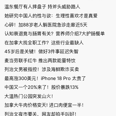
温东餐厅有人摔盘子 持斧头威胁路人
她研究中国人的性与欲：生理性喜欢才是真爱
心碎！加88岁老人躺医院急诊走廊近5天
认知衰退竟与肠胃有关？营养师介绍7大护肠餐单
在加拿大找全职工作？这些行业最缺人
45岁后是关键！做好3件事延迟失智
麦当劳联手红牛 推出两款能量特饮
列治文男被指控！涉及海鲜欺诈买卖
最高涨300美元！iPhone 18 Pro 太贵了
中国又一个20%来了！股价暴跌13%
大温热门公园突发山火！
加拿大牛肉价格变天! 进口肉便宜一半！
列治文夜市要关，网友却拍手叫好！