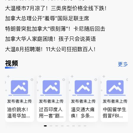
大温楼市7月凉了！三类房型价格全线下跌！
加拿大总理公开“羞辱”国际足联主席
特朗普突批加拿大"很刻薄"！卡尼随后回击
加拿大华人家庭困境！孩子只会说英语
大温8月招聘潮！11大公司狂招数百人！
视频
更多
油价跳水！
过百印度人
温交通大瘫
中国留学生
温哥华加油
用一套“剧
痪！多条主
假冒FBI上
省大钱，专
本”，移民
路封死到年
门行骗；泰
家曝还会更
官：太假
底；做顿饭
国高僧丑闻