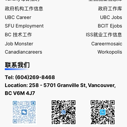
政府机构工作信息
政府工作库
UBC Career
UBC Jobs
SFU Employment
BCIT Ejobs
BC 技术工作
ISS就业工作信息
Job Monster
Careermosaic
Canadiancareers
Workopolis
联系我们
Tel:
(604)269-8468
Location: 258 - 5701 Granville St, Vancouver,
BC V6M 4J7