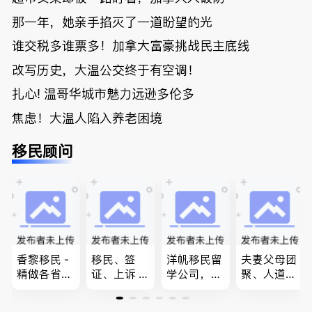
那一年，她亲手掐灭了一道盼望的光
谁交税多谁票多！加拿大富豪挑战民主底线
改写历史，大温公交终于有空调！
扎心! 温哥华城市魅力远逊多伦多
焦虑！大温人陷入养老困境
移民顾问
香黎移民 -
移民、签
洋帆移民留
夫妻父母团
精做各省省
证、上诉 --
学公司，精
聚、人道移
提名,LMIA,
-”亲自负
做旅游转学
民、LMIA
签证,工作
责、全程跟
签各类签证
和工签 移