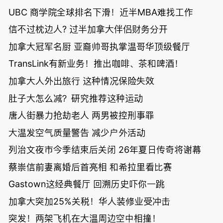
UBC 商学院全球排名下滑！近半MBA难找工作
信不过枕边人? 过半加拿大伴侣财务分开
加拿大冠军名厨 亚裔帅哥执掌温哥华顶级餐厅
TransLink有新业务！推出咖啡、茶和啤酒！
加拿大人外出旅行 这种情况保险失效
肚子大怎么减？研究推荐这种运动
唐人街暴力抢劫老人 两男被控刑事罪
大温发空气质量警告 减少户外活动
列治文夜市今季结束后关闭 26年夏日传奇将谢幕
蔡崇信前妻离婚后首亮相 和希拉里看比赛
Gastown这经典餐厅 回溯历史吓你一跳
加拿大突加25%关税！华人装修业受冲击
突发！两架飞机在大温周边空中相撞！