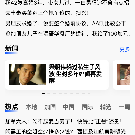
我42岁离婚3年，带女儿过，一白男狂追不舍有点招
去丰泰买菜遇上个抢车位的，扫兴！
男朋友求婚了，说要签个婚前协议，AA制比较公平
参加朋友儿子在温哥华餐厅的婚礼，我给了100加元，
新闻
更多
梁朝伟躲过私生子风
波 尘封多年绯闻再发
酵
热点
本地
加国
中国
国际
精选
一周
加拿大人：吃不起麦当劳了！ 快餐比“正餐”还贵!
闹罢工的空姐空少挣多少钱？ 西捷及加航薪酬曝光