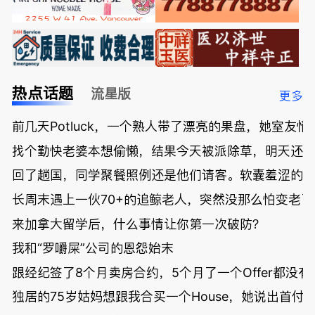
热点话题
流星版
更多
前几天Potluck，一个熟人带了漂亮的果盘，她室友悄
找个勤快老婆本想偷懒，结果今天被派除草，明天还
回了趟国，同学聚餐照例还是他们请客。软囊羞涩的
长周末遇上一伙70+的追鲸老人，突然没那么怕变老了
来加拿大留学后，什么事情让你第一次破防？
我和“罗嚼屎”公司的恩怨始末
跟经纪签了8个月卖房合约，5个月了一个Offer都没
独居的75岁姑妈想跟我合买一个House，她说出首付