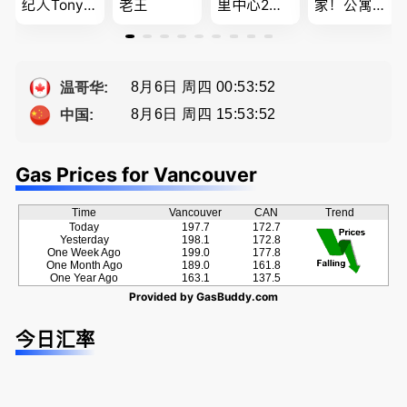
纪人Tony L
老王
里中心2房1
家！公寓销
in 忠于客户
廳1書房高
售专家！欢
经验买卖
級公寓，So
迎委托，多
提供高额返
ng電話 778
种佣金方
佣
-689-5519
案！
8月6日 周四 00:53:53
温哥华:
8月6日 周四 15:53:53
中国:
Gas Prices for Vancouver
Time
Vancouver
CAN
Trend
Today
197.7
172.7
Yesterday
198.1
172.8
One Week Ago
199.0
177.8
One Month Ago
189.0
161.8
One Year Ago
163.1
137.5
Provided by
GasBuddy.com
今日汇率