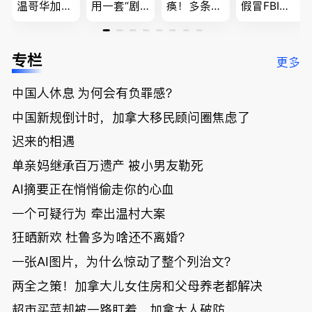
温哥华加油
用一套“剧
痪！多条主
假冒FBI上
省大钱，专
本”，移民
路封死到年
门行骗；泰
家曝还会更
官：太假
底；做顿饭
国高僧丑闻
低；免费狂
了；一夜返
被罚1680
曝光；美国
专栏
更多
送50万磅蔬
贫！华人找
刀，公寓惊
夫妻住进殡
菜！大
银行做房贷
现天价罚
仪馆
中国人休息 为何会有负罪感？
温“丑陋土
欠款多出$1
单；房市崩
豆日”冲击
9万；突
盘前兆？加
中国新规倒计时，加拿大移民顾问圈焦虑了
吉尼斯纪
发！无辜男
国租赁市场
录；惨！留
孩温哥华市
恐迎暴跌危
迟来的相遇
学生换汇被
中心被刺身
机！
单亲妈继承百万遗产 被小男友勒死
骗光2万美
亡；
元，还被卷
AI摘要正在悄悄偷走你的心血
入跨国刑案
账户遭封！
一个可疑行为 牵出温村大案
狂晒新欢 杜鲁多为啥还不离婚？
一张AI图片，为什么惊动了整个列治文？
两全之策！加拿大儿女住房和父母养老都解决
超市买菜却被一路盯着，加拿大人破防