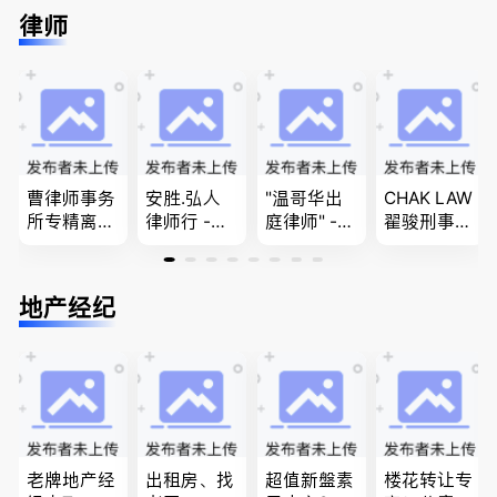
推荐。持牌
进”的RCIC-
留学转学，
民难民上诉
律师
顾问免费为
IRB持牌移
BCPNP，E
疑难问题的
您解答各类
民顾问
E，团聚移
解决 各类
问题
民和魁北克
移民签证
PEQ60472
、翻译和海
08731
牙认证
曹律师事务
安胜.弘人
"温哥华出
CHAK LAW
所专精离
律师行 -
庭律师" -
翟骏刑事交
婚，分居及
（大温地区
华夏律师事
通大律师
婚前协议，
最大的华人
务所 - 劳动
刑事辩护/
经济纠纷，
律师行、精
法， 建
民事诉讼/
地产经纪
財產分割，
干团队、多
筑， 人身
房产过户
地产及生意
名中、外文
伤害，商业
买卖
律师、多语
纠纷，审判
种服务、高
辩护
效优质、助
您安心乐
业、胜劵稳
操)
老牌地产经
出租房、找
超值新盤素
楼花转让专