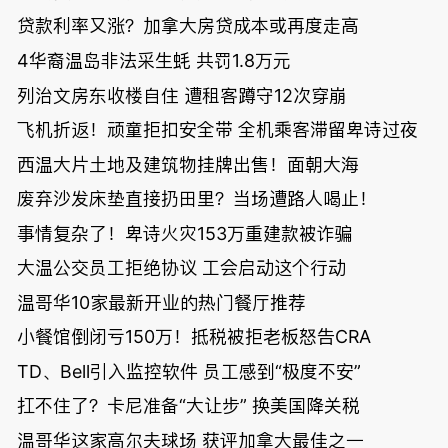
贷款利率又涨？加拿大房贷成本或再度走高
4华裔温岛非法采生蚝 共罚1.8万元
列治文房东收楼自住 遭租客蹲守12次穿崩
飞机折返！顽童拒扣安全带 全机乘客滞留卑诗过夜
西温大片土地及建筑物挂牌出售！面朝大海
废弃沙发床垫直接扔田里？当场遭路人喝止！
事情复杂了！卑诗火灾153万重建款被诈骗
大温公交员工拒绝协议 工会启动这个行动
温哥华10家最新开业的热门餐厅推荐
小餐馆倒闭亏150万！抵税被拒老板怒告CRA
TD、Bell引入监控软件 员工感到“极度不安”
扛不住了？卡尼准备“大让步” 换美国降关税
温哥华这家高尔夫球场 获评加拿大最佳之一