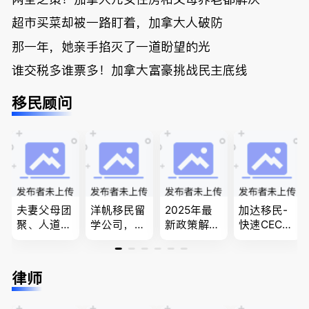
超市买菜却被一路盯着，加拿大人破防
那一年，她亲手掐灭了一道盼望的光
谁交税多谁票多！加拿大富豪挑战民主底线
移民顾问
夫妻父母团
洋帆移民留
2025年最
加达移民-
聚、人道移
学公司，精
新政策解
快速CEC&P
民、LMIA
做旅游转学
读，政府持
NP真实工
和工签 移
签各类签证
牌顾问为您
作机会 移
民难民上诉
留学转学，
免费咨询各
民上诉、家
律师
疑难问题的
BCPNP，E
类疑难签证
庭团聚，特
解决 各类
E，团聚移
问题，夫妻
快技术移民