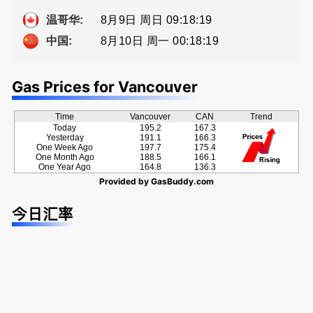
牌地产经纪
种佣金方
方位的地产
Sophia Fan
案！
服务
8月9日 周日 09:18:19
温哥华:
房屋买卖,
8月10日 周一 00:18:19
中国:
资产规划管
理
Gas Prices for Vancouver
Time
Vancouver
CAN
Trend
Today
195.2
167.3
Yesterday
191.1
166.3
One Week Ago
197.7
175.4
One Month Ago
188.5
166.1
One Year Ago
164.8
136.3
Provided by
GasBuddy.com
今日汇率