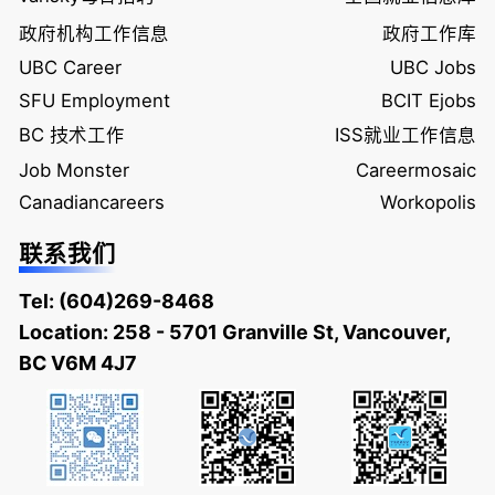
政府机构工作信息
政府工作库
UBC Career
UBC Jobs
SFU Employment
BCIT Ejobs
BC 技术工作
ISS就业工作信息
Job Monster
Careermosaic
Canadiancareers
Workopolis
联系我们
Tel:
(604)269-8468
Location: 258 - 5701 Granville St, Vancouver,
BC V6M 4J7