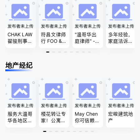
移民签证
民和魁北克
团聚，投资
商业移民，
、翻译和海
PEQ60472
移民以及各
名校申请
牙认证
08731
类省提名和
技术移民
CHAK LAW
符昌文律师
"温哥华出
多年经验，
翟骏刑事交
行 FOO & C
庭律师" -
家庭法诉
通大律师
OMPANY-
华夏律师事
讼, 地产过
刑事辩护/
家庭法, 离
务所 - 劳动
户, 遗产认
民事诉讼/
婚/财产分
法， 建
证，租务纠
地产经纪
房产过户
配, 子女抚
筑， 人身
纷 普通
养, 刑事法
伤害，商业
话， 粤
纠纷，审判
语，列治文
辩护
陈卓律师事
务所 (ATA L
aw Corpor
ation)
服务大温哥
楼花转让专
May Chen
宏峻建筑地
华各地区的
家！公寓销
你可信赖的
产
住宅及商业
售专家！欢
山东人，
地产专业持
迎委托，多
为你提供全