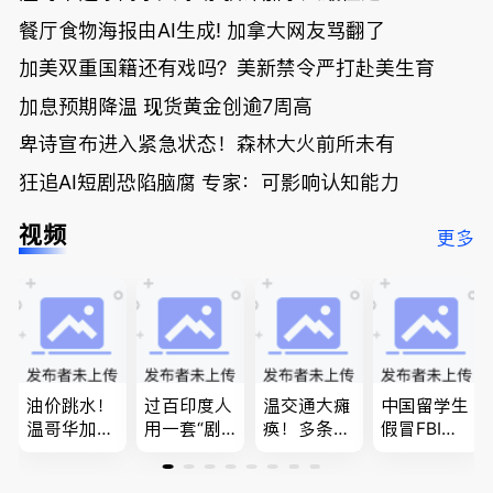
餐厅食物海报由AI生成! 加拿大网友骂翻了
加美双重国籍还有戏吗？美新禁令严打赴美生育
加息预期降温 现货黄金创逾7周高
卑诗宣布进入紧急状态！森林大火前所未有
狂追AI短剧恐陷脑腐 专家：可影响认知能力
视频
更多
油价跳水！
过百印度人
温交通大瘫
中国留学生
温哥华加油
用一套“剧
痪！多条主
假冒FBI上
省大钱，专
本”，移民
路封死到年
门行骗；泰
家曝还会更
官：太假
底；做顿饭
国高僧丑闻