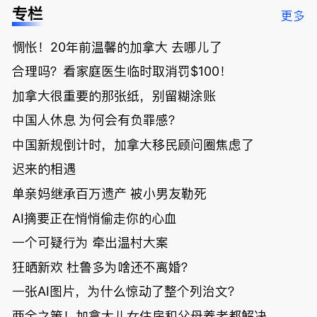
低；免费狂
了；一夜返
被罚1680
曝光；美国
专栏
更多
送50万磅蔬
贫！华人找
刀，公寓惊
夫妻住进殡
菜！大
银行做房贷
现天价罚
仪馆
惆怅！20年前温馨的加拿大 去哪儿了
温“丑陋土
欠款多出$1
单；房市崩
豆日”冲击
9万；突
盘前兆？加
合理吗？看家庭医生临时取消罚$100！
吉尼斯纪
发！无辜男
国租赁市场
录；惨！留
孩温哥华市
恐迎暴跌危
加拿大很重要的那张纸，别留糊涂账
学生换汇被
中心被刺身
机！
中国人休息 为何会有负罪感？
骗光2万美
亡；
元，还被卷
中国新规倒计时，加拿大移民顾问圈焦虑了
入跨国刑案
账户遭封！
迟来的相遇
单亲妈继承百万遗产 被小男友勒死
AI摘要正在悄悄偷走你的心血
一个可疑行为 牵出温村大案
狂晒新欢 杜鲁多为啥还不离婚？
一张AI图片，为什么惊动了整个列治文？
两全之策！加拿大儿女住房和父母养老都解决