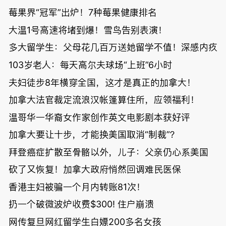
莓果界“冠军”出炉！7种莓果健康排名
大温1号高速将堵到爆！雪鸟告别表演！
多大留学生：父母花几百万送她留学不值！深感内疚
103岁老人：每天高尔夫球场“上班”6小时
夫妇徒步8年横穿全国，这才是真正的加拿大！
加拿大法官裁定流浪汉帐篷算住所，应领福利！
温哥华一华裔女作家创作英文电影剧本获好评
加拿大要让十步，才能换美国取消“制裁”？
拜登癌症扩散至骨骼以外，儿子：父亲仍心系美国
砍了又恢复！加拿大政府悄然回调难民医保
香港主妇被骗一个月内转账81次！
扔一个破微波炉收费$300! 住户崩溃
网传复旦网红留学生白嫖200多名女孩