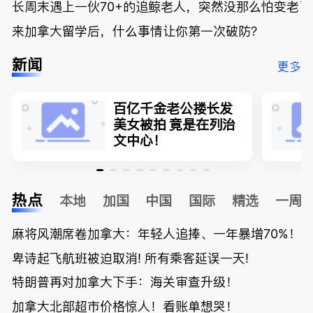
长周末遇上一伙70+的追鲸老人，突然没那么怕变老了
来加拿大留学后，什么事情让你第一次破防？
新闻
更多
百亿千金老公搂长发
美女被拍 竟是在列治
文中心！
热点
本地
加国
中国
国际
精选
一周
麻将风潮席卷加拿大：年轻人追捧、一年暴增70%！
卑诗起飞航班被迫取消! 所有乘客延误一天!
特朗普再对加拿大下手：海关审查升级！
加拿大北部超市价格惊人！看账单想哭！