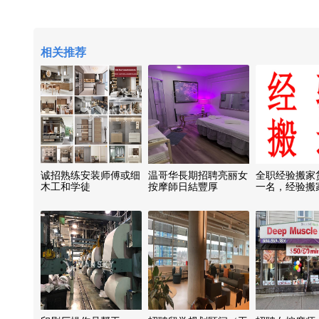
相关推荐
诚招熟练安装师傅或细
温哥华長期招聘亮丽女
全职经验搬家
木工和学徒
按摩師日結豐厚
一名，经验搬
名