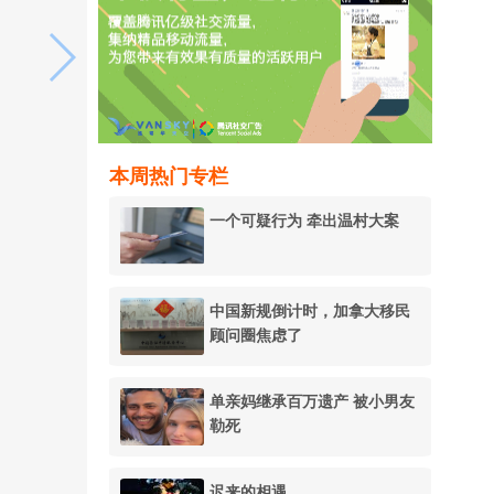
本周热门专栏
一个可疑行为 牵出温村大案
中国新规倒计时，加拿大移民
顾问圈焦虑了
单亲妈继承百万遗产 被小男友
勒死
迟来的相遇