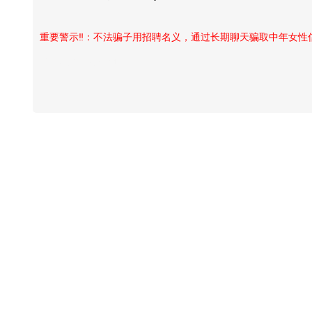
重要警示‼️：不法骗子用招聘名义，通过长期聊天骗取中年女
Vansky Copyright