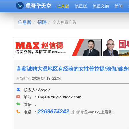
温哥华天空
信息版
流星版
流星文摘
新闻
信息版
招聘
个人免费广告
/
/
高薪诚聘大温地区有经验的女性普拉提/瑜伽/健身
更新时间: 2026-07-13, 22:34
联系人:
Angela
邮箱 :
angela.xu@outlook.com
微信 :
2369674242
电话 :
[来电请说Vansky上看到]