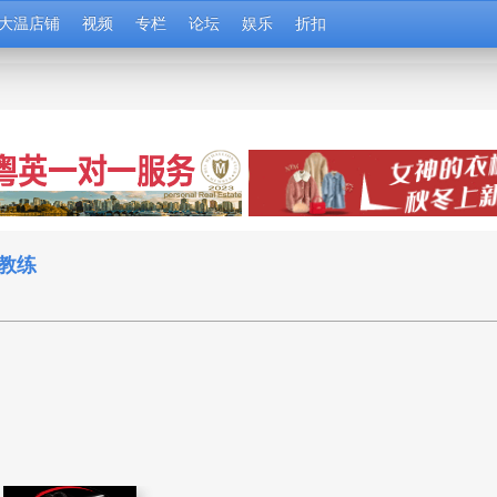
大温店铺
视频
专栏
论坛
娱乐
折扣
教练