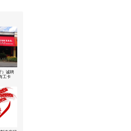
厅）诚聘
需有工卡