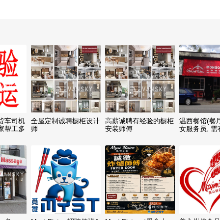
货车司机
全屋定制诚聘橱柜设计
高薪诚聘有经验的橱柜
温西餐馆(餐
家帮工多
师
安装师傅
女服务员, 