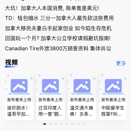
大坑！加拿大人本国消费, 账单竟是美元!
TD：钱包缩水 三分一加拿大人最先砍这些费用
加拿大移民夫妻白手起家创业 如今陷生存危机
回国玩一个月? 加拿大公立学校请假避坑指南!
Canadian Tire外泄3800万顾客资料 集体诉讼
视频
更多
油价跳水！
过百印度人
温交通大瘫
中国留学生
温哥华加油
用一套“剧
痪！多条主
假冒FBI上
省大钱，专
本”，移民
路封死到年
门行骗；泰
家曝还会更
官：太假
底；做顿饭
国高僧丑闻