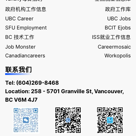
政府机构工作信息
政府工作库
UBC Career
UBC Jobs
SFU Employment
BCIT Ejobs
BC 技术工作
ISS就业工作信息
Job Monster
Careermosaic
Canadiancareers
Workopolis
联系我们
Tel:
(604)269-8468
Location: 258 - 5701 Granville St, Vancouver,
BC V6M 4J7