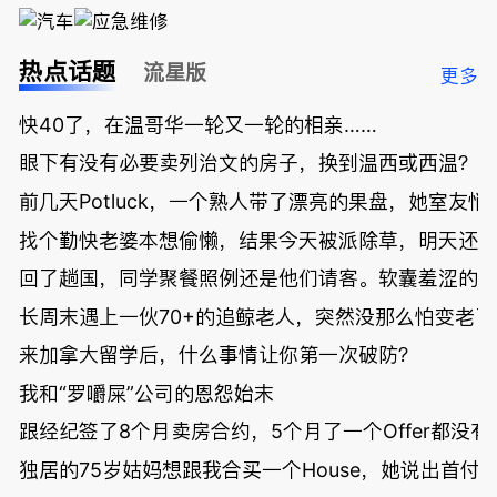
热点话题
流星版
更多
快40了，在温哥华一轮又一轮的相亲……
眼下有没有必要卖列治文的房子，换到温西或西温？
前几天Potluck，一个熟人带了漂亮的果盘，她室友悄
找个勤快老婆本想偷懒，结果今天被派除草，明天还
回了趟国，同学聚餐照例还是他们请客。软囊羞涩的
长周末遇上一伙70+的追鲸老人，突然没那么怕变老了
来加拿大留学后，什么事情让你第一次破防？
我和“罗嚼屎”公司的恩怨始末
跟经纪签了8个月卖房合约，5个月了一个Offer都没
独居的75岁姑妈想跟我合买一个House，她说出首付