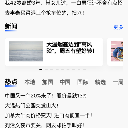
我42岁离婚3年，带女儿过，一白男狂追不舍有点招
去丰泰买菜遇上个抢车位的，扫兴！
新闻
更多
大温烟霾达到“高风
险”，周五有望好转！
热点
本地
加国
中国
国际
精选
一周
中国又一个20%来了！股价暴跌13%
大温热门公园突发山火！
加拿大牛肉价格变天! 进口肉便宜一半！
列治文夜市要关，网友却拍手叫好！