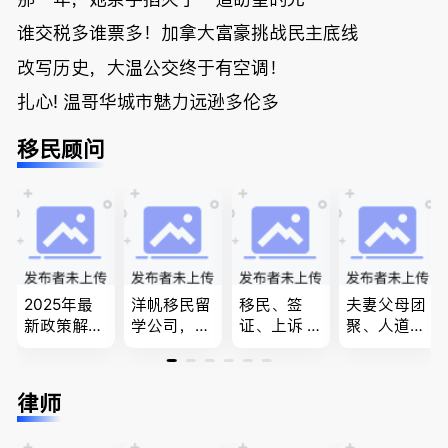
谁交税多谁票多！加拿大富豪挑战民主底线
改写历史，大温公交终于有空调！
扎心! 温哥华城市魅力远逊多伦多
移民顾问
2025年最
洋帆移民留
移民、签
夫妻父母团
新政策解
学公司，精
证、上诉 --
聚、人道移
读，政府持
做旅游转学
-”亲自负
民、LMIA
牌顾问为您
签各类签证
责、全程跟
和工签 移
免费咨询各
留学转学，
进”的RCIC-
民难民上诉
律师
类疑难签证
BCPNP，E
IRB持牌移
疑难问题的
问题，夫妻
E，团聚移
民顾问
解决 各类