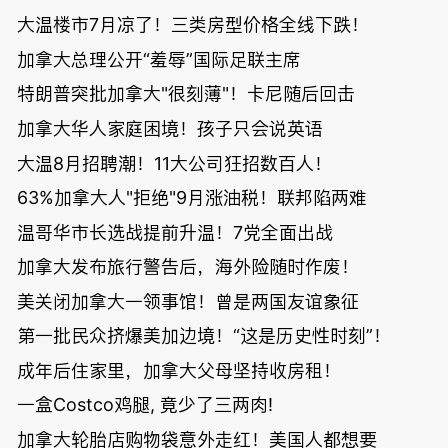
大温楼市7月凉了！三类房型价格全线下跌！
加拿大总理公开“羞辱”国际足联主席
特朗普突批加拿大"很刻薄"！卡尼随后回击
加拿大华人家庭困境！孩子只会说英语
大温8月招聘潮！11大公司狂招数百人！
63%加拿大人"拒绝"9月涨油税！联邦陷两难
温哥华市长选战提前升温！7党全面出战
加拿大发布旅行警告后，海外险随时作废！
美关闭加拿大一领事馆！曾是两国友谊象征
第一批民众挤爆美加边境！“这是历史性时刻”！
成年后住家里，加拿大父母坚持收房租！
一盒Costco鸡腿, 竟少了三两肉!
加拿大轮胎店购物袋意外走红！美国人都想要