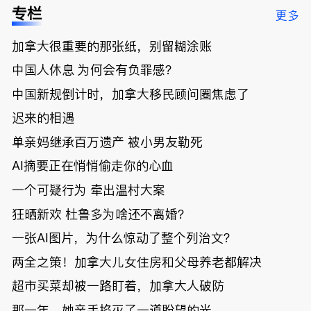
低；免费狂
了；一夜返
被罚1680
曝光；美国
专栏
更多
送50万磅蔬
贫！华人找
刀，公寓惊
夫妻住进殡
菜！大
银行做房贷
现天价罚
仪馆
加拿大很重要的那张纸，别留糊涂账
温“丑陋土
欠款多出$1
单；房市崩
豆日”冲击
9万；突
盘前兆？加
中国人休息 为何会有负罪感？
吉尼斯纪
发！无辜男
国租赁市场
录；惨！留
孩温哥华市
恐迎暴跌危
中国新规倒计时，加拿大移民顾问圈焦虑了
学生换汇被
中心被刺身
机！
迟来的相遇
骗光2万美
亡；
元，还被卷
单亲妈继承百万遗产 被小男友勒死
入跨国刑案
账户遭封！
AI摘要正在悄悄偷走你的心血
一个可疑行为 牵出温村大案
狂晒新欢 杜鲁多为啥还不离婚？
一张AI图片，为什么惊动了整个列治文？
两全之策！加拿大儿女住房和父母养老都解决
超市买菜却被一路盯着，加拿大人破防
那一年，她亲手掐灭了一道盼望的光