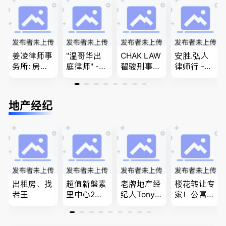
团聚，投资
民和魁北克
移民签证
移民以及各
PEQ60472
、翻译和海
类省提名和
08731
牙认证
技术移民
姜凌律师事
"温哥华出
CHAK LAW
安胜.弘人
务所: 房产
庭律师" -
翟骏刑事交
律师行 -
过户专做急
华夏律师事
通大律师
（大温地区
件。婚姻
务所 - 劳动
刑事辩护/
最大的华人
法/公司法/
法， 建
民事诉讼/
律师行、精
地产经纪
民事商业诉
筑， 人身
房产过户
干团队、多
讼律师
伤害，商业
名中、外文
纠纷，审判
律师、多语
辩护
种服务、高
效优质、助
您安心乐
业、胜劵稳
操)
出租房、找
超值新盤素
老牌地产经
楼花转让专
老王
里中心2房1
纪人Tony L
家！公寓销
廳1書房高
in 忠于客户
售专家！欢
級公寓，So
经验买卖
迎委托，多