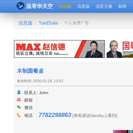
温哥华天空
信息版
流星版
流星文摘
新闻
信息版
YardSale
个人免费广告
/
/
木制圆餐桌
发布时间: 2026-01-28, 13:53
联系人:
John
邮箱 :
微信 :
7782298863
电话 :
[来电请说Vansky上看到]