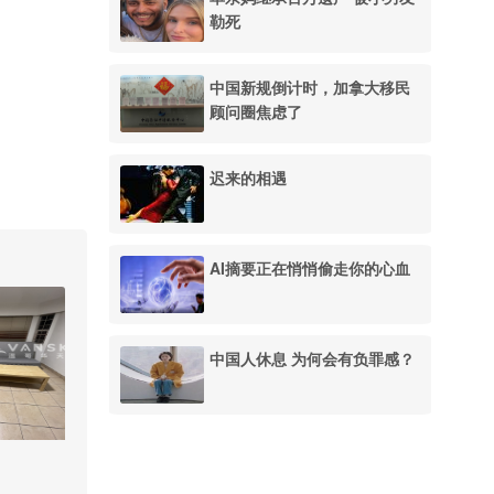
勒死
中国新规倒计时，加拿大移民
顾问圈焦虑了
迟来的相遇
AI摘要正在悄悄偷走你的心血
中国人休息 为何会有负罪感？