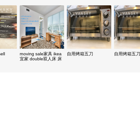
ell
moving sale家具 ikea
自用烤箱五刀
自用烤箱五
宜家 double双人床 床
头柜 餐桌 吧台椅子