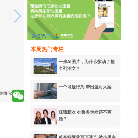
本周热门专栏
一张AI图片，为什么惊动了整
个列治文？
一个可疑行为 牵出温村大案
到微信:
狂晒新欢 杜鲁多为啥还不离
婚？
单亲妈继承百万遗产 被小男友