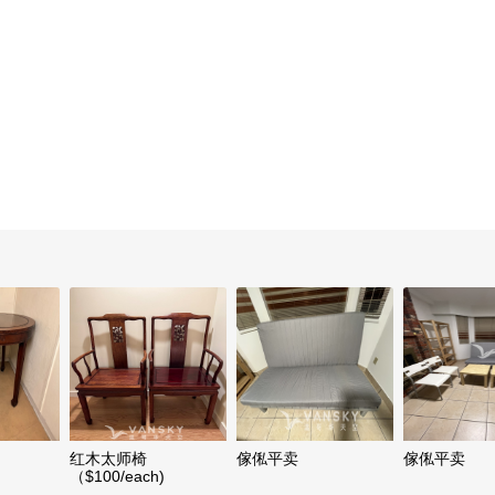
红木太师椅
傢俬平卖
傢俬平卖
（$100/each)