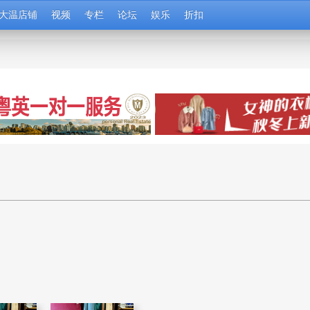
大温店铺
视频
专栏
论坛
娱乐
折扣