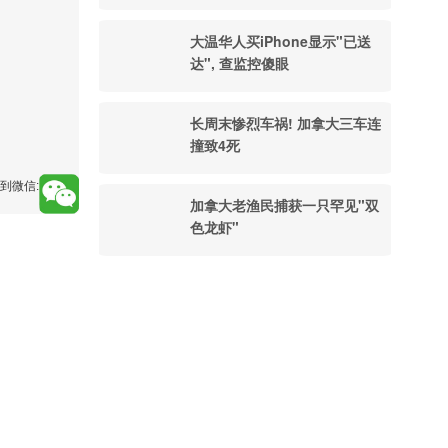
大温华人买iPhone显示"已送
达", 查监控傻眼
长周末惨烈车祸! 加拿大三车连
撞致4死
到微信:
加拿大老渔民捕获一只罕见"双
色龙虾"