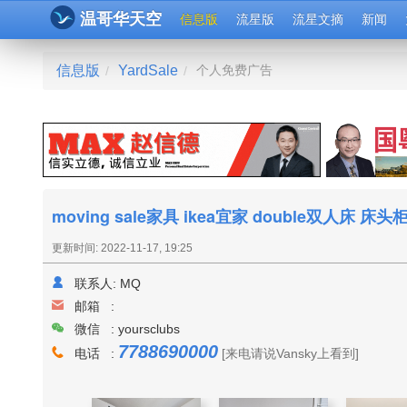
温哥华天空
信息版
流星版
流星文摘
新闻
信息版
YardSale
个人免费广告
/
/
moving sale家具 ikea宜家 double双人床 床
更新时间: 2022-11-17, 19:25
联系人:
MQ
邮箱 :
微信 : yoursclubs
7788690000
电话 :
[来电请说Vansky上看到]