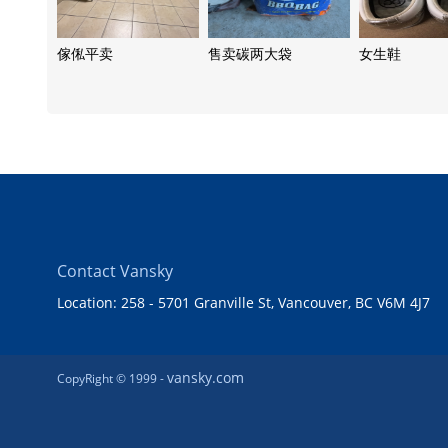
傢俬平卖
售卖碳两大袋
女生鞋
Contact Vansky
Location: 258 - 5701 Granville St, Vancouver, BC V6M 4J7
vansky.com
CopyRight © 1999 -