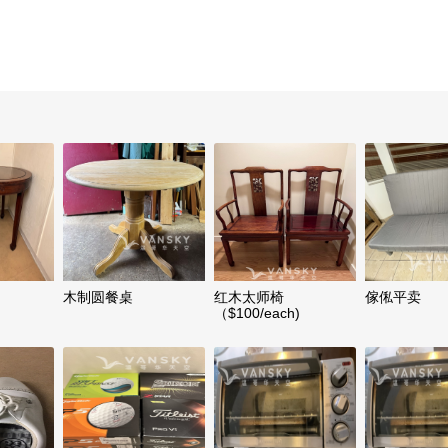
木制圆餐桌
红木太师椅
傢俬平卖
（$100/each)