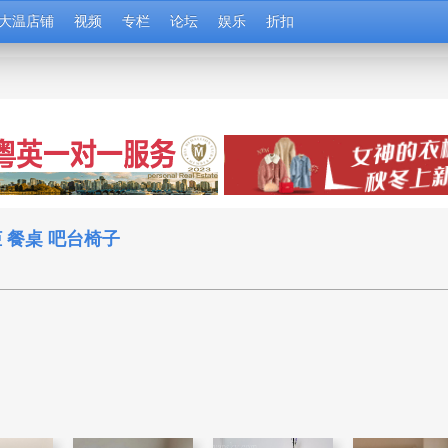
大温店铺
视频
专栏
论坛
娱乐
折扣
头柜 餐桌 吧台椅子