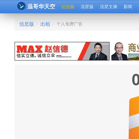
温哥华天空
信息版
流星版
流星文摘
新闻
信息版
出租
个人免费广告
/
/