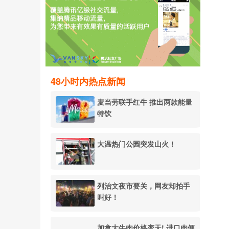
48小时内热点新闻
麦当劳联手红牛 推出两款能量
特饮
大温热门公园突发山火！
列治文夜市要关，网友却拍手
叫好！
加拿大牛肉价格变天! 进口肉便