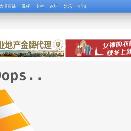
大温店铺
视频
专栏
论坛
娱乐
折扣
Oops..