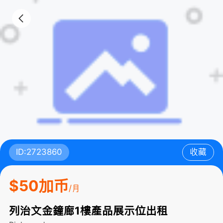
ID:2723860
收藏
$50加币
/月
列治文金鐘廊1樓產品展示位出租