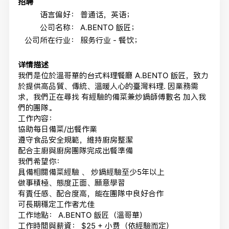
招聘
语言偏好：
普通话，英语；
公司名称：
A.BENTO 飯匠；
公司所在行业：
服务行业 - 餐饮；
详情描述
我們是位於溫哥華的台式料理餐廳 A.BENTO 飯匠，致力
於提供高品質、傳統、溫暖人心的臺灣料理. 因業務需
求，我們正在尋找 有經驗的備菜兼炒鍋師傅數名 加入我
們的團隊。
工作內容：
協助每日備菜/出餐作業
遵守食品安全規範，維持廚房整潔
配合主廚與廚房團隊完成出餐準備
我們希望你：
具備相關備菜經驗 、 炒鍋經驗至少5年以上
做事積極、態度正面、願意學習
有責任感、配合度高，能在團隊中良好合作
可長期穩定工作者尤佳
工作地點： A.BENTO 飯匠（溫哥華）
工作時間與薪資： $25 + 小费（依經驗而定）