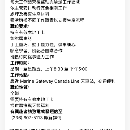
每天工作結束後整理與清潔工作區域
依主管安排執行其他相關工作
處理及丟棄生產材料
靈活切換不同工作職責以支援生產流程
職位要求：
持有有效本地工卡
能說廣東話
手工靈巧、動手能力佳，做事細心
願意學習，能配合團隊合作
能長時間從事體力工作
工作時間：
星期一至星期五，上午8:30 至 下午5:00
工作地點：
靠近 Marine Gateway Canada Line 天車站，交通便利
職位性質：
全職
需要持有有效本地工卡
提供醫療與牙醫福利
有興趣者請致電或發短信至
(236) 607-5113 瞭解詳情