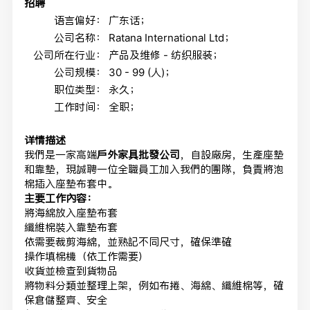
招聘
语言偏好：
广东话；
公司名称：
Ratana International Ltd；
公司所在行业：
产品及维修 - 纺织服装；
公司规模：
30 - 99 (人)；
职位类型：
永久；
工作时间：
全职；
详情描述
我們是一家高端
戶外家具批發公司
，自設廠房，生產座墊
和靠墊，現誠聘一位全職員工加入我們的團隊，負責將泡
棉插入座墊布套中。
主要工作內容：
將海綿放入座墊布套
纖維棉裝入靠墊布套
依需要裁剪海綿，並熟記不同尺寸，確保準確
操作填棉機（依工作需要）
收貨並檢查到貨物品
將物料分類並整理上架，例如布捲、海綿、纖維棉等，確
保倉儲整齊、安全