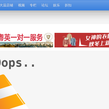
大温店铺
视频
专栏
论坛
娱乐
折扣
Oops..