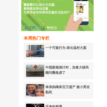
本周热门专栏
一个可疑行为 牵出温村大案
中国新规倒计时，加拿大移民
顾问圈焦虑了
单亲妈继承百万遗产 被小男友
勒死
迟来的相遇