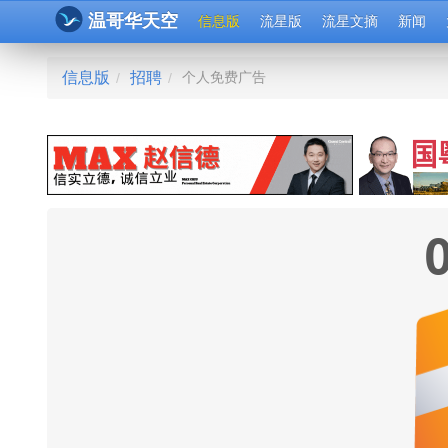
温哥华天空
信息版
流星版
流星文摘
新闻
信息版
招聘
个人免费广告
/
/