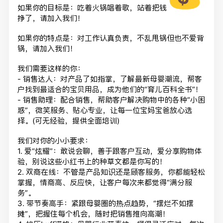
如果你的目标是：吃着火锅唱着歌，站着把钱
挣了，请加入我们！
如果你的特点是：对工作认真负责，不乱甩锅但也不爱背
锅，
请加入我们！
我们需要这样的你：
- 销售达人：对产品了如指掌，了解最新母婴潮流，
帮客
户找到最适合的宝贝用品，成为他们的“育儿百科全书”！
- 销售助理：配合销售，帮助客户解决购物中的各种“小困
惑”，
微笑服务、贴心专业，让每一位宝妈宝爸放心选
择。(可无经验，
提供全面培训)
我们对你的小小要求：
1. 爱“炫耀”：敢说会聊，善于跟客户互动，爱分享购物体
验，
别说这些小红书上的种草文都是你写的！
2. 双商在线：不管是产品知识还是顾客服务，你都能轻松
掌握，
情商高、反应快，让客户每次来都觉得“满分服
务”。
3. 带节奏高手：紧跟母婴圈的热点趋势，“摆烂不如摆
摊”，
把握住每个机会，随时把销售推向高潮！