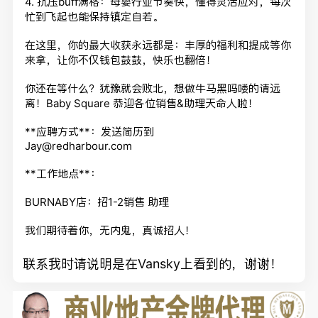
4. 抗压buff满格：母婴行业节奏快，懂得灵活应对，
每次
忙到飞起也能保持镇定自若。
在这里，你的最大收获永远都是：丰厚的福利和提成等你
来拿，
让你不仅钱包鼓鼓，快乐也翻倍！
你还在等什么？犹豫就会败北，想做牛马黑吗喽的请远
离！Baby Square 恭迎各位销售&助理天命人啦！
**应聘方式**：发送简历到
Jay@redharbour.com
**工作地点**：
BURNABY店：招1-2销售 助理
我们期待着你，无内鬼，真诚招人！
联系我时请说明是在Vansky上看到的，谢谢！