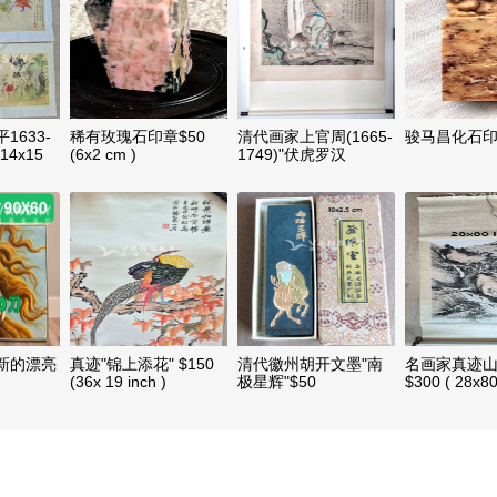
1633-
稀有玫瑰石印章$50
清代画家上官周(1665-
骏马昌化石印章
14x15
(6x2 cm )
1749)"伏虎罗汉
图"$1000 (56x56 cm )
新的漂亮
真迹"锦上添花" $150
清代徽州胡开文墨"南
名画家真迹
(36x 19 inch )
极星辉"$50
$300 ( 28x80