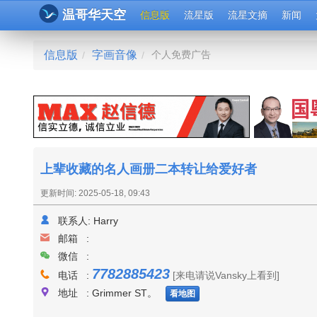
温哥华天空
信息版
流星版
流星文摘
新闻
信息版
字画音像
个人免费广告
/
/
上辈收藏的名人画册二本转让给爱好者
更新时间: 2025-05-18, 09:43
联系人:
Harry
邮箱 :
微信 :
7782885423
电话 :
[来电请说Vansky上看到]
地址 : Grimmer ST。
看地图