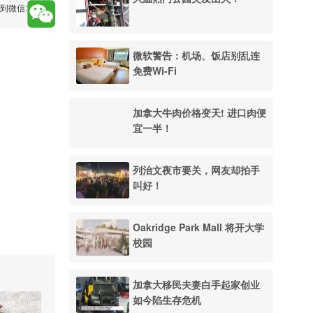
到微信:
微软警告：机场、饭店别乱连
免费Wi-Fi
加拿大牛肉价格变天! 进口肉便
宜一半！
列治文夜市要关，网友却拍手
叫好！
Oakridge Park Mall 将开大学
校园
加拿大移民夫妻白手起家创业
如今陷生存危机