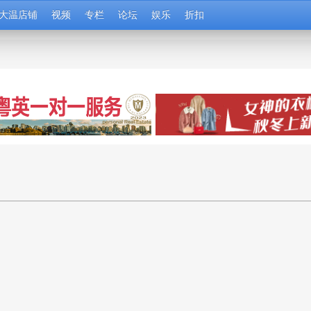
大温店铺
视频
专栏
论坛
娱乐
折扣