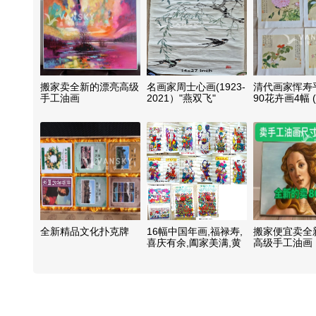
搬家卖全新的漂亮高级
名画家周士心画(1923-
清代画家恽寿平
手工油画
2021）"燕双飞"
90花卉画4幅 (
(14x27 inch )$260
inch ) $20
全新精品文化扑克牌
16幅中国年画,福禄寿,
搬家便宜卖全
喜庆有余,阖家美满,黄
高级手工油画
金万两,,喜送吉祥$20