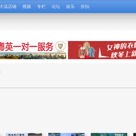
大温店铺
视频
专栏
论坛
娱乐
折扣
游