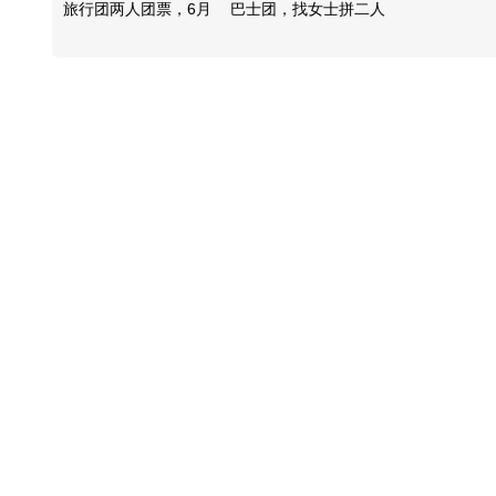
旅行团两人团票，6月
巴士团，找女士拼二人
17号出团
房