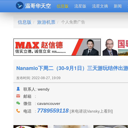
温哥华天空
信息版
流星版
流星文摘
新闻
信息版
旅游机票
个人免费广告
/
/
Nanamio下周二（30-9月1日）三天游玩结伴出
发布时间: 2022-08-27, 19:09
联系人:
wendy
邮箱 :
微信 : cavancouver
7789559118
电话 :
[来电请说Vansky上看到]