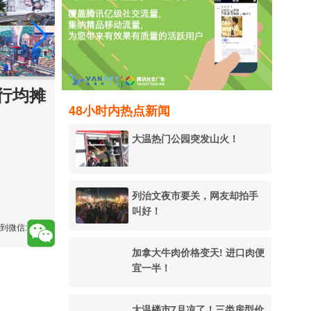
同行均摊
48小时内热点新闻
大温热门公园突发山火！
列治文夜市要关，网友却拍手
叫好！
到微信:
加拿大牛肉价格变天! 进口肉便
宜一半！
大温楼市7月凉了！三类房型价