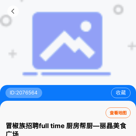
ID:2076564
收藏
查看地图
冒椒族招聘full time 厨房帮厨—丽晶美食
广场