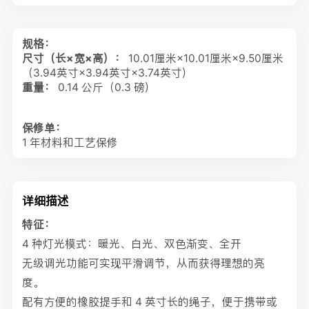
规格：
尺寸（长×宽×高）：
10.01厘米×10.01厘米×9.50厘米
（3.94英寸×3.94英寸×3.74英寸）
重量：
0.14 公斤（0.3 磅）
保修单：
1 年材料和工艺保修
详细描述
特征：
4 种灯光模式：暖光、白光、双色渐变、全开
无级调光功能可实现平滑调节，从而获得理想的亮
度。
配有方便的橡胶提手和 4 英寸长的绳子，便于携带或