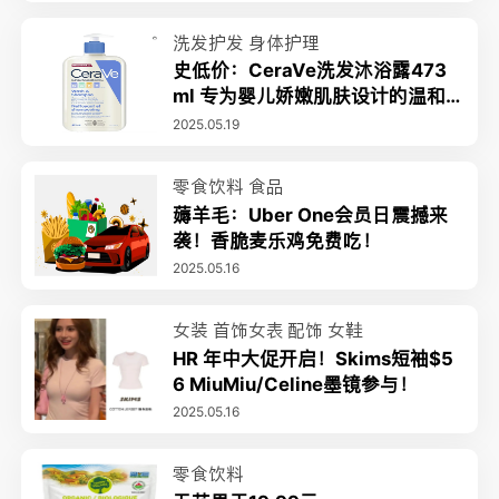
洗发护发
身体护理
史低价：CeraVe洗发沐浴露473
ml 专为婴儿娇嫩肌肤设计的温和
无泪配方
2025.05.19
零食饮料
食品
薅羊毛：Uber One会员日震撼来
袭！香脆麦乐鸡免费吃！
2025.05.16
女装
首饰女表
配饰
女鞋
HR 年中大促开启！Skims短袖$5
6 MiuMiu/Celine墨镜参与！
2025.05.16
零食饮料