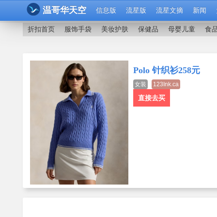
温哥华天空
信息版
流星版
流星文摘
新闻
折扣首页
服饰手袋
美妆护肤
保健品
母婴儿童
食
Polo 针织衫258元
女装
123Ink.ca
直接去买