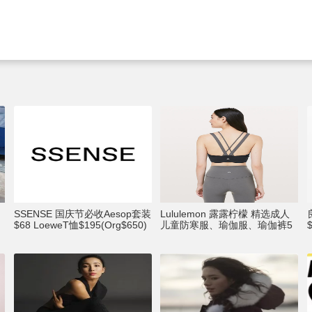
SSENSE 国庆节必收Aesop套装
Lululemon 露露柠檬 精选成人
$68 LoeweT恤$195(Org$650)
儿童防寒服、瑜伽服、瑜伽裤5
3折起 JC手链$34(Org$110）
折起+包邮！