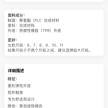
面料成分：
鞋面：聚氨酯（PU）合成材料
里料：合成材料
外底：热塑性橡胶（TPR）外底
浆纱：
女款尺码：6、7、8、9、10、11
如果尺码介于两个尺码之间，建议选择较大尺码。
详细描述
特征：
菱形弹性外底
枕形鞋垫
专为舒适而设计
颜色：黑色或棕褐色