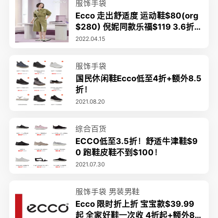
服饰手袋
Ecco 走出舒适度 运动鞋$80(org
$280) 倪妮同款乐福$119 3.6折
起+额外8折 2.8折八哥抢鞋
2022.04.15
服饰手袋
国民休闲鞋Ecco低至4折+额外8.5
折！
2021.08.20
综合百货
ECCO低至3.5折！舒适牛津鞋$9
0 跑鞋皮鞋不到$100！
2021.07.30
服饰手袋
男装男鞋
Ecco 限时折上折 宝宝款$39.99
起 全家好鞋一次收 4折起+额外8