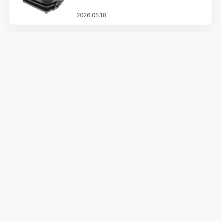
2026.05.18
户外运动
Sojag Austa 隐私屏障
2026.05.17
女装
女士连衣裙圆点收腰18.63元
2026.05.16
家居生活
SunVilla 遮阳伞
2026.05.14