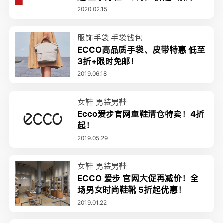
折+无门槛免邮
2020.02.15
服饰手袋
手袋钱包
ECCO高品质手袋、皮带特惠 低至
3折+限时免邮！
2019.06.18
女鞋
男装男鞋
Ecco爱步官网童鞋清仓特卖！4折
起！
2019.05.29
女鞋
男装男鞋
ECCO 爱步 官网大促再减价！全
场男女时尚鞋靴 5折起优惠！
2019.01.22