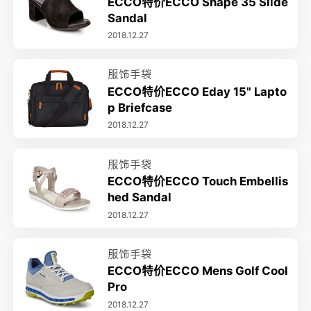
ECCO特价ECCO Shape 35 Slide
Sandal
2018.12.27
服饰手袋
ECCO特价ECCO Eday 15" Lapto
p Briefcase
2018.12.27
服饰手袋
ECCO特价ECCO Touch Embellis
hed Sandal
2018.12.27
服饰手袋
ECCO特价ECCO Mens Golf Cool
Pro
2018.12.27