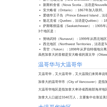
新斯科舍省（Nova Scotia，法语是Nouvel
安大略省（Ontario）：1867年加入联邦。
爱德华王子岛（Prince Edward Island，法
魁北克省（Quebec，法语是Québec）：
萨斯喀彻温省（Saskatchewan）：19
3个地区是：
努纳武特（Nunavut）：1999年从西北地
西北地区（Northwest Territories，法语是T
育空（Yukon）：1898年从罗伯特领地分
虽然加拿大的首都是安大略省的渥太华（Otta
温哥华与大温哥华
又温哥华，又大温哥华，又大温我们来简单说
加拿大的温哥华市（City of Vancouver）是指
大温哥华地区是指加拿大卑诗省西南部海岸地区，包
加拿大人口超过3340万人，主要集中在靠近美
大温哥华地区