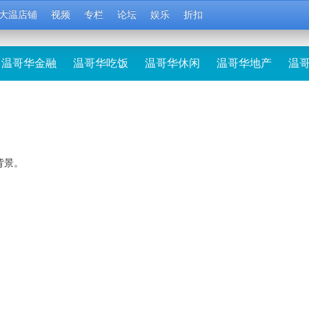
大温店铺
视频
专栏
论坛
娱乐
折扣
温哥华金融
温哥华吃饭
温哥华休闲
温哥华地产
温
背景。