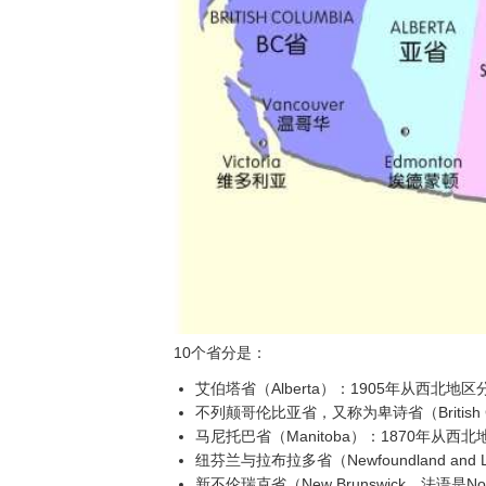
10个省分是：
艾伯塔省（Alberta）：1905年从西北地
不列颠哥伦比亚省，又称为卑诗省（British Col
马尼托巴省（Manitoba）：1870年从西
纽芬兰与拉布拉多省（Newfoundland and La
新不伦瑞克省（New Brunswick，法语是Nou