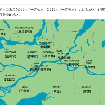
口密度为855人 / 平方公里（2,213人 / 平方英里），土地面积为2,8
口密度最高的地区。