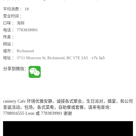
平均消费 ：
18
营业时间 ：
口味 ：
海鲜
电话 ：
7783839991
传真 ：
网站 ：
城市 ：
Richmond
地址 ：
3711 Moncton St, Richmond, BC V7E 3A5
v7e 3a5
分享到微信：
cannery Cafe 环境优雅安静，诚接各式聚会，生日派对，婚宴，和公司
圣诞活动，包场，各式菜肴，自助餐或套餐，请来电查询：
7788916555 Leon 或 7783839991 谢谢