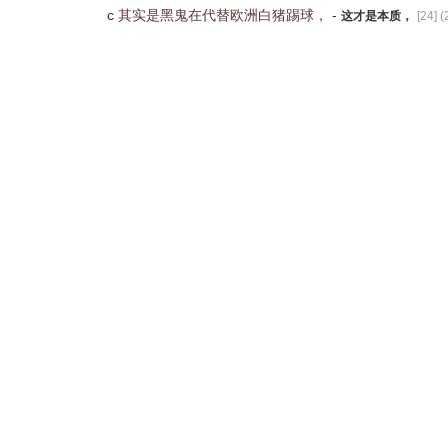
c
其实是黑鬼在代替欧洲白猪踢球，
-
这才是本质，
[
24
] (