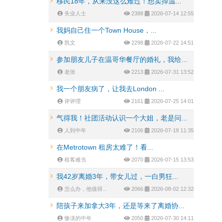
移民18年，从来没这么难过！想卖掉温...
失业人士
2388
2026-07-14 12:55
我妈自己住一个Town House，...
凯文
2298
2026-07-22 14:51
参加朋友儿子在温哥华餐厅的婚礼，我给...
老张
2213
2026-07-31 13:52
我一个朋友病了，让我去London ...
评评理
2161
2026-07-25 14:01
气得我！社团活动认识一个大姐，老是问...
人到中年
2106
2026-07-18 11:35
在Metrotown 租房太难了！看...
租客难当
2070
2026-07-15 13:53
我42岁离婚3年，带女儿过，一白男狂...
怎么办，他值得...
2066
2026-08-02 12:32
陪孩子来加拿大3年，还是等来了离婚协...
惨淡的中年
2050
2026-07-30 14:11