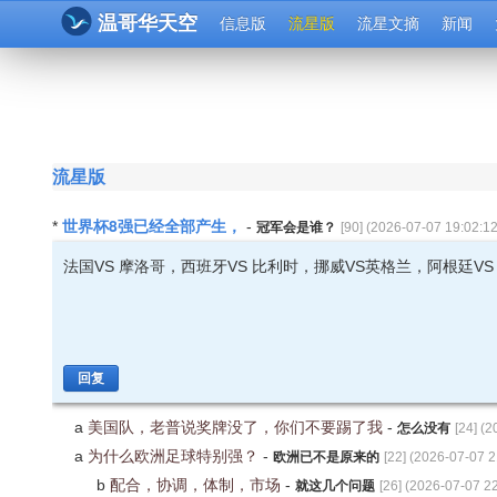
温哥华天空
信息版
流星版
流星文摘
新闻
流星版
世界杯8强已经全部产生，
*
-
冠军会是谁？
[
90
] (
2026-07-07 19:02:1
法国VS 摩洛哥，西班牙VS 比利时，挪威VS英格兰，阿根廷VS
回复
a
美国队，老普说奖牌没了，你们不要踢了我
-
怎么没有
[
24
] (
2
a
为什么欧洲足球特别强？
-
欧洲已不是原来的
[
22
] (
2026-07-07 2
b
配合，协调，体制，市场
-
就这几个问题
[
26
] (
2026-07-07 22