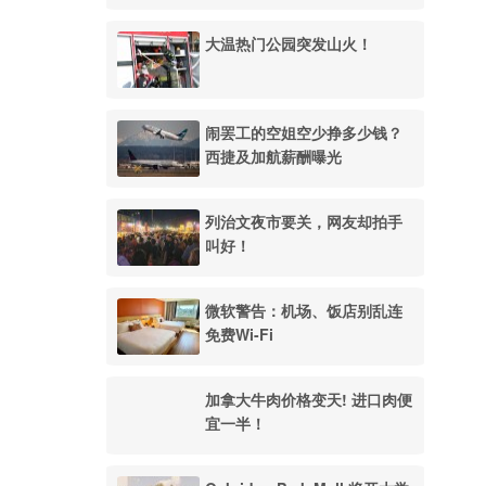
大温热门公园突发山火！
闹罢工的空姐空少挣多少钱？
西捷及加航薪酬曝光
列治文夜市要关，网友却拍手
叫好！
微软警告：机场、饭店别乱连
免费Wi-Fi
加拿大牛肉价格变天! 进口肉便
宜一半！