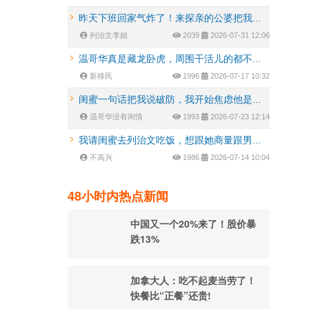
昨天下班回家气炸了！来探亲的公婆把我...
列治文李姐
2039
2026-07-31 12:06
温哥华真是藏龙卧虎，周围干活儿的都不...
新移民
1996
2026-07-17 10:32
闺蜜一句话把我说破防，我开始焦虑他是...
温哥华没有闲情
1993
2026-07-23 12:14
我请闺蜜去列治文吃饭，想跟她商量跟男...
不高兴
1986
2026-07-14 10:04
48小时内热点新闻
中国又一个20%来了！股价暴
跌13%
加拿大人：吃不起麦当劳了！
快餐比“正餐”还贵!