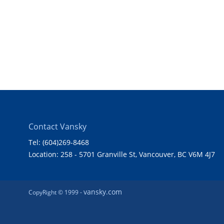
Contact Vansky
Tel: (604)269-8468
Location: 258 - 5701 Granville St, Vancouver, BC V6M 4J7
vansky.com
CopyRight © 1999 -