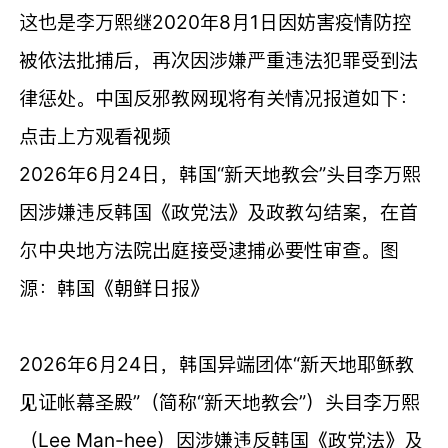
这也是李万熙继2020年8月1日因妨害疫情防控
被依法批捕后，再次因涉嫌严重违法犯罪受到法
律惩处。中国反邪教网现将有关情况报道如下：
点击上方观看视频
2026
年
6
月
24
日，韩国
“
新天地教会
”
头目李万熙
因涉嫌违反韩国《政党法》及政教勾结案，在首
尔中央地方法院出庭接受逮捕必要性审查。图
源：韩国《朝鲜日报》
2026年6月24日，韩国异端团体“新天地耶稣教
见证帐幕圣殿”（简称“新天地教会”）头目李万熙
（Lee Man-hee）因涉嫌违反韩国《政党法》及