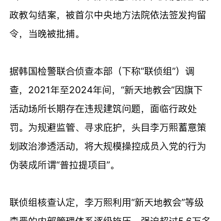
政教勾结案，被首尔中央地方法院依法签发拘留
令，当晚被批捕。
据韩国检警联合侦查本部（下称“联侦组”）调
查，2021年至2024年间，“新天地教会”因旗下
活动场所长期存在违规建筑问题，面临行政处
罚。为规避监管、寻求庇护，头目李万熙蓄意策
划政治渗透活动，将大规模操控成员入党的行为
伪装成所谓“普拉提项目”。
联侦组核查认定，李万熙利用“新天地教会”等级
森严的内部管理体系逐级施压，强迫超过5.6万名