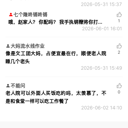
2026-05-31 15:37
七个隆咚锵咚锵
1
哦，赵家人？ 你配吗？ 我手执钢鞭将你打...
2026-06-01 16:01
大妈流水线作业
2
像是文工团大妈，占便宜最在行，顺便老人院
睡几个老头
2026-05-31 15:49
不能问
0
老人院可以外面人买饭吃的吗，太羡慕了，不
是和食堂一样可以吃工作餐了
2026-06-02 14:10