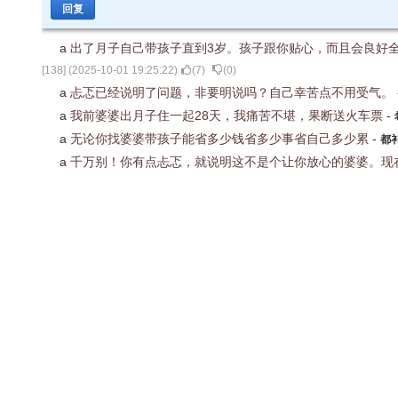
回复
a
出了月子自己带孩子直到3岁。孩子跟你贴心，而且会良好全
[
138
] (
2025-10-01 19:25:22
)
(
7
)
(
0
)
a
忐忑已经说明了问题，非要明说吗？自己幸苦点不用受气。
a
我前婆婆出月子住一起28天，我痛苦不堪，果断送火车票
-
a
无论你找婆婆带孩子能省多少钱省多少事省自己多少累
-
都
a
千万别！你有点忐忑，就说明这不是个让你放心的婆婆。现