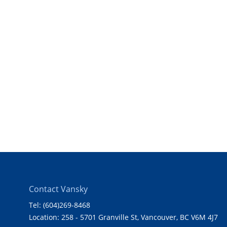
Contact Vansky
Tel: (604)269-8468
Location: 258 - 5701 Granville St, Vancouver, BC V6M 4J7