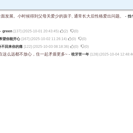
面发展。小时候得到父母关爱少的孩子, 通常长大后性格爱出问题。
-
找
-
green
[
137
] (
2025-10-01 20:43:45
)
(
2
)
(
0
)
希望你能开心
[
167
] (
2025-10-02 11:26:14
)
(
0
)
(
0
)
补不回来你的痛
[
122
] (
2025-10-03 08:18:36
)
(
0
)
(
0
)
在这么远都不放心，住一起矛盾更多~
-
咬牙苦一年
[
128
] (
2025-10-04 12:48:4