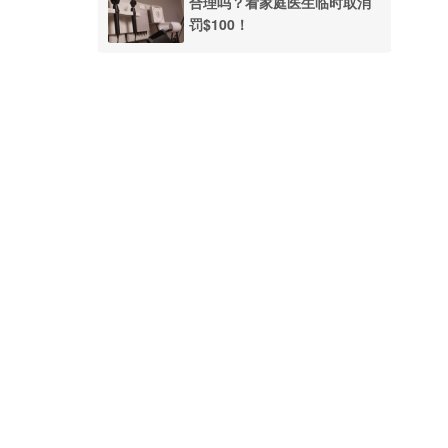
合理吗？看家庭医生临时取消
罚$100！