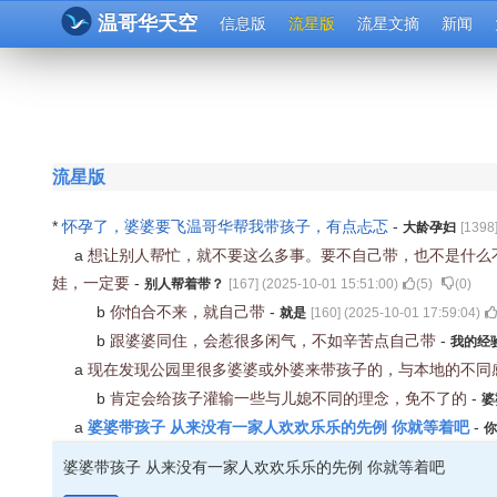
温哥华天空
信息版
流星版
流星文摘
新闻
流星版
*
怀孕了，婆婆要飞温哥华帮我带孩子，有点忐忑
-
大龄孕妇
[
1398
a
想让别人帮忙，就不要这么多事。要不自己带，也不是什么
娃，一定要
-
别人帮着带？
[
167
] (
2025-10-01 15:51:00
)
(
5
)
(
0
)
b
你怕合不来，就自己带
-
就是
[
160
] (
2025-10-01 17:59:04
)
b
跟婆婆同住，会惹很多闲气，不如辛苦点自己带
-
我的经
a
现在发现公园里很多婆婆或外婆来带孩子的，与本地的不同
b
肯定会给孩子灌输一些与儿媳不同的理念，免不了的
-
婆
婆婆带孩子 从来没有一家人欢欢乐乐的先例 你就等着吧
a
-
你
婆婆带孩子 从来没有一家人欢欢乐乐的先例 你就等着吧