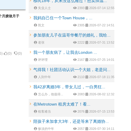
移民18年，从来没这么难过！想卖掉温...
失业人士
2393
2026-07-14 12:55
个月嫂做月子
我妈自己住一个Town House，...
凯文
2305
2026-07-22 14:51
参加朋友儿子在温哥华餐厅的婚礼，我给...
老张
2222
2026-07-31 13:52
我一个朋友病了，让我去London ...
6
)
(
0
)
(
0
)
评评理
2167
2026-07-25 14:01
气得我！社团活动认识一个大姐，老是问...
人到中年
2110
2026-07-18 11:35
我42岁离婚3年，带女儿过，一白男狂...
怎么办，他值得...
2083
2026-08-02 12:32
在Metrotown 租房太难了！看...
租客难当
2076
2026-07-15 13:53
陪孩子来加拿大3年，还是等来了离婚协...
惨淡的中年
2057
2026-07-30 14:11