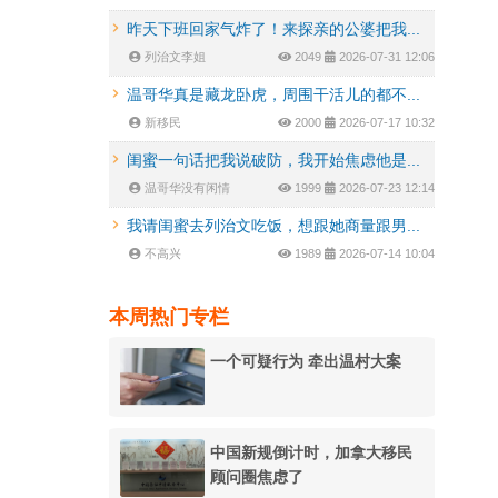
昨天下班回家气炸了！来探亲的公婆把我...
列治文李姐
2049
2026-07-31 12:06
温哥华真是藏龙卧虎，周围干活儿的都不...
新移民
2000
2026-07-17 10:32
闺蜜一句话把我说破防，我开始焦虑他是...
温哥华没有闲情
1999
2026-07-23 12:14
我请闺蜜去列治文吃饭，想跟她商量跟男...
不高兴
1989
2026-07-14 10:04
本周热门专栏
一个可疑行为 牵出温村大案
中国新规倒计时，加拿大移民
顾问圈焦虑了