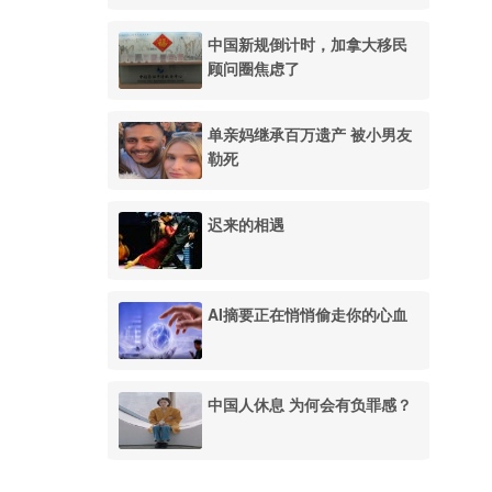
中国新规倒计时，加拿大移民
顾问圈焦虑了
单亲妈继承百万遗产 被小男友
勒死
迟来的相遇
AI摘要正在悄悄偷走你的心血
中国人休息 为何会有负罪感？