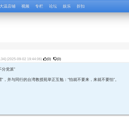
大温店铺
视频
专栏
论坛
娱乐
折扣
134
] (
2025-09-02 19:44:06
)
(
0
)
(
0
)
分党派”
”，并与同行的台湾教授苑举正互勉：“怕就不要来，来就不要怕”。