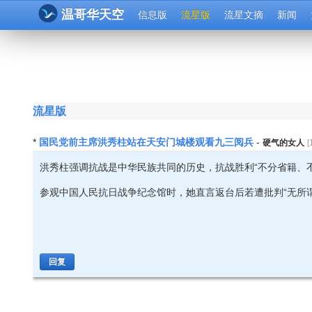
温哥华天空
信息版
流星版
流星文摘
新闻
流星版
国民党前主席洪秀柱站在天安门城楼观看九三阅兵
*
-
硬气的女人
[
洪秀柱强调抗战是中华民族共同的历史，抗战胜利“不分省籍、不
参观中国人民抗日战争纪念馆时，她直言返台后若遭批判“无所谓
回复