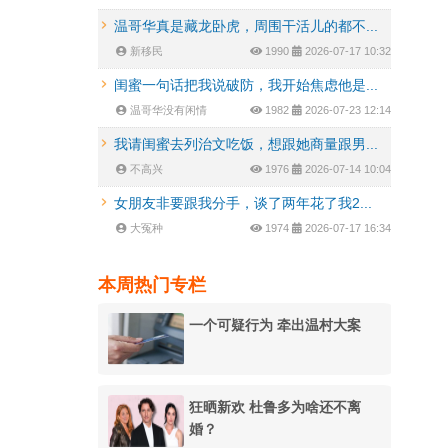
温哥华真是藏龙卧虎，周围干活儿的都不...
新移民
1990
2026-07-17 10:32
闺蜜一句话把我说破防，我开始焦虑他是...
温哥华没有闲情
1982
2026-07-23 12:14
我请闺蜜去列治文吃饭，想跟她商量跟男...
不高兴
1976
2026-07-14 10:04
女朋友非要跟我分手，谈了两年花了我2...
大冤种
1974
2026-07-17 16:34
本周热门专栏
一个可疑行为 牵出温村大案
狂晒新欢 杜鲁多为啥还不离
婚？