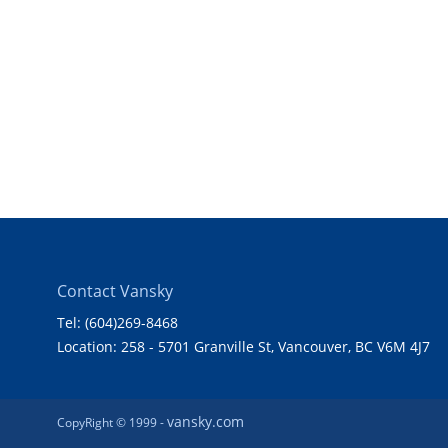
Contact Vansky
Tel: (604)269-8468
Location: 258 - 5701 Granville St, Vancouver, BC V6M 4J7
vansky.com
CopyRight © 1999 -