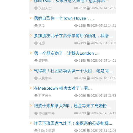
移民18年，从来没这么难过！想卖掉温...
失业人士
2372
2026-07-14 12:55
我妈自己住一个Town House，...
凯文
2288
2026-07-22 14:51
参加朋友儿子在温哥华餐厅的婚礼，我给...
老张
2199
2026-07-31 13:52
我一个朋友病了，让我去London ...
评评理
2150
2026-07-25 14:01
气得我！社团活动认识一个大姐，老是问...
人到中年
2094
2026-07-18 11:35
在Metrotown 租房太难了！看...
租客难当
2058
2026-07-15 13:53
陪孩子来加拿大3年，还是等来了离婚协...
惨淡的中年
2039
2026-07-30 14:11
昨天下班回家气炸了！来探亲的公婆把我...
列治文李姐
2025
2026-07-31 12:06